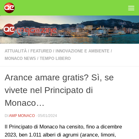
Salta al contenuto
ATTUALITÀ
/
FEATURED
/
INNOVAZIONE E AMBIENTE
/
MONACO NEWS
/
TEMPO LIBERO
Arance amare gratis? Sì, se
vivete nel Principato di
Monaco…
DI
AMP MONACO
·
05/01/2024
Il Principato di Monaco ha censito, fino a dicembre
2023, ben 1.011 alberi di agrumi (arance, limoni,