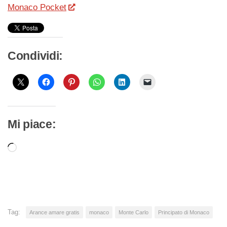
Monaco Pocket
Condividi:
Mi piace:
Caricamento
in
corso…
Tag:
Arance amare gratis
monaco
Monte Carlo
Principato di Monaco