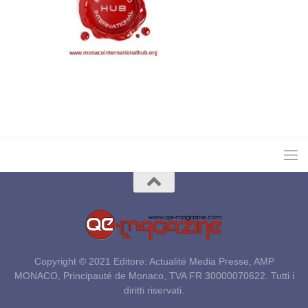
Copyright © 2021 Editore: Actualité Media Presse, AMP
MONACO, Principauté de Monaco, TVA FR 30000070622. Tutti i
diritti riservati.