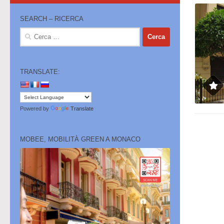
SEARCH – RICERCA
Ricerca
per:
TRANSLATE:
Powered by
Translate
MOBEE, MOBILITÀ GREEN A MONACO