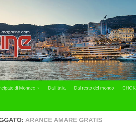
incipato di Monaco
Dall’Italia
Dal resto del mondo
CHOK
GGATO:
ARANCE AMARE GRATIS