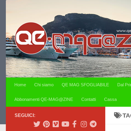
Salta al contenuto
Home
Chi siamo
QE MAG SFOGLIABILE
Dal Pr
Abbonamenti QE-MAG@ZINE
Contatti
Cassa
TA
SEGUICI: