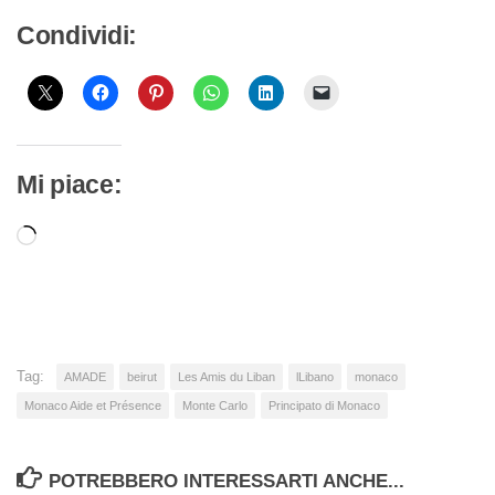
Condividi:
Mi piace:
Caricamento
in
corso…
Tag:
AMADE
beirut
Les Amis du Liban
lLibano
monaco
Monaco Aide et Présence
Monte Carlo
Principato di Monaco
POTREBBERO INTERESSARTI ANCHE...