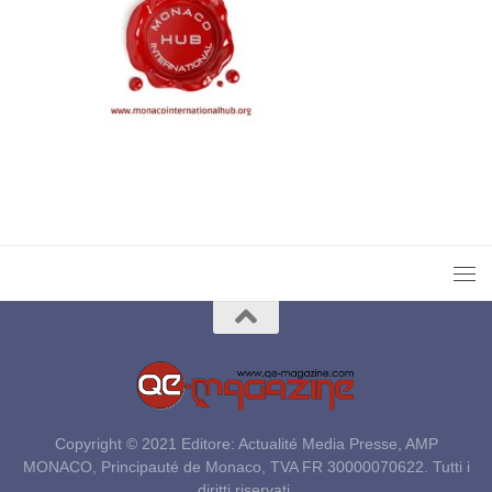
Copyright © 2021 Editore: Actualité Media Presse, AMP
MONACO, Principauté de Monaco, TVA FR 30000070622. Tutti i
diritti riservati.