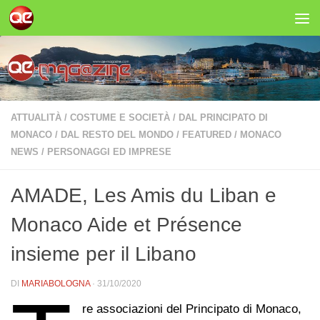
Salta al contenuto
ATTUALITÀ
/
COSTUME E SOCIETÀ
/
DAL PRINCIPATO DI
MONACO
/
DAL RESTO DEL MONDO
/
FEATURED
/
MONACO
NEWS
/
PERSONAGGI ED IMPRESE
AMADE, Les Amis du Liban e
Monaco Aide et Présence
insieme per il Libano
DI
MARIABOLOGNA
·
31/10/2020
re associazioni del Principato di Monaco,