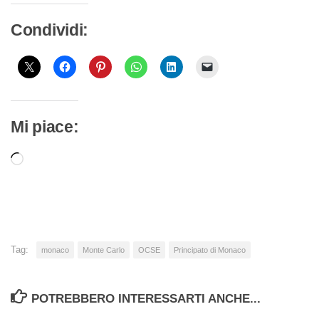
Condividi:
Mi piace:
Caricamento
in
corso…
Tag:
monaco
Monte Carlo
OCSE
Principato di Monaco
POTREBBERO INTERESSARTI ANCHE...