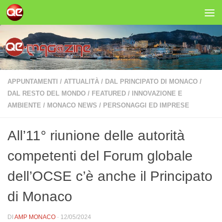
Salta al contenuto
APPUNTAMENTI
/
ATTUALITÀ
/
DAL PRINCIPATO DI MONACO
/
DAL RESTO DEL MONDO
/
FEATURED
/
INNOVAZIONE E
AMBIENTE
/
MONACO NEWS
/
PERSONAGGI ED IMPRESE
All’11° riunione delle autorità
competenti del Forum globale
dell’OCSE c’è anche il Principato
di Monaco
DI
AMP MONACO
·
12/05/2024