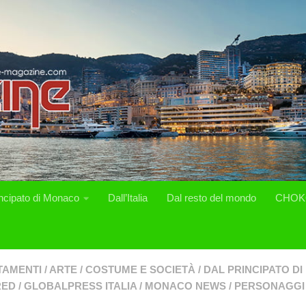
incipato di Monaco
Dall’Italia
Dal resto del mondo
CHOK
TAMENTI
/
ARTE
/
COSTUME E SOCIETÀ
/
DAL PRINCIPATO D
RED
/
GLOBALPRESS ITALIA
/
MONACO NEWS
/
PERSONAGGI 