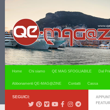
Salta al contenuto
Home
Chi siamo
QE MAG SFOGLIABILE
Dal Pr
Abbonamenti QE-MAG@ZINE
Contatti
Cassa
SEGUICI:
APPUN
FEATU