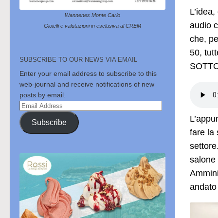
L’idea,
Wannenes Monte Carlo
audio 
Gioielli e valutazioni in esclusiva al CREM
che, pe
50, tut
SUBSCRIBE TO OUR NEWS VIA EMAIL
SOTTO
Enter your email address to subscribe to this
web-journal and receive notifications of new
posts by email.
Email
Address
L’appun
Subscribe
fare la
settore
salone 
Amminis
andato 