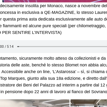
 decisamente insolita per Monaco, nasce a novembre dello
concessa in esclusiva a QE-MAGAZINE, lo stesso Laure
r questa prima asta dedicata esclusivamente alle auto d
te fiammanti ed alcune pure speciali (per chilometraggi
 PER SENTIRE L’INTERVISTA)
tamento, sicuramente molto atteso da collezionisti e da
 storia delle aste, benché lo stesso Blomet non abbia alc
. Accessibile anche on line, ‘L’Astarossa’ – sì, si chiama 
Top Marques, giunto alla sua 18a edizione, e diretto dall
tratore dei Beni del Palazzo ad interim a partire dal 12
in pensione dopo 22 anni di lavoro al fianco del Sovrano