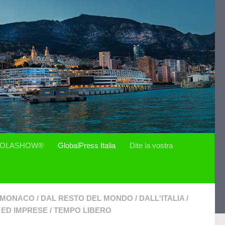
OLASHOW®
GlobalPress Italia
Dite la vostra
I MONACO
/
DAL RESTO DEL MONDO
/
DALL'ITALIA
/
ED IMPRESE
/
TEMPO LIBERO