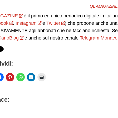
QE-MAGAZINE
GAZINE
è il primo ed unico periodico digitale in itali
book
,
Instagram
e
Twitter
) che propone anche una 
IVAMENTE agli abbonati che ne facciano richiesta. Seg
arloBlog
e anche sul nostro canale
Telegram Monaco
vidi:
ace:
camento