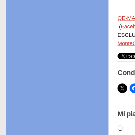
QE-MA
(
Face
ESCLUS
MonteC
Condi
Mi pi
Cari