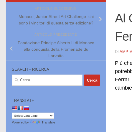
ARTICOLO SUCCESSIVO
Al 
Monaco, Junior Street Art Challenge: chi
sono i vincitori di questa terza edizione?
Fer
ARTICOLO PRECEDENTE
Fondazione Principe Alberto II di Monaco
alla conquista della Promenade du
DI
AMP 
Larvotto
Più che
SEARCH – RICERCA
potrebb
Ricerca
Ferrari
per:
cambier
TRANSLATE:
Powered by
Translate