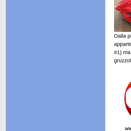
Dalla p
apparte
#1) ma 
gruzzol