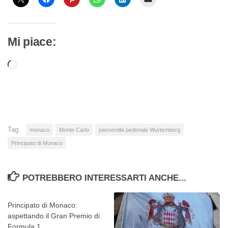
Mi piace:
Caricamento
in
corso…
Tag:
monaco
Monte Carlo
passerella pedonale Wurtemberg
Principato di Monaco
POTREBBERO INTERESSARTI ANCHE...
Principato di Monaco:
aspettando il Gran Premio di
Formula 1