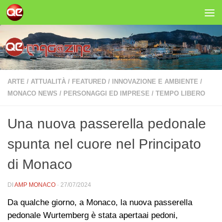
Salta al contenuto
ARTE
/
ATTUALITÀ
/
FEATURED
/
INNOVAZIONE E AMBIENTE
/
MONACO NEWS
/
PERSONAGGI ED IMPRESE
/
TEMPO LIBERO
Una nuova passerella pedonale
spunta nel cuore nel Principato
di Monaco
DI
AMP MONACO
·
27/07/2024
Da qualche giorno, a Monaco, la nuova passerella
pedonale Wurtemberg è stata apertaai pedoni,