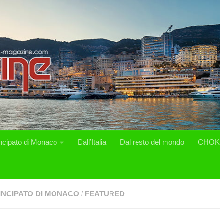
incipato di Monaco
Dall’Italia
Dal resto del mondo
CHOK
INCIPATO DI MONACO
/
FEATURED