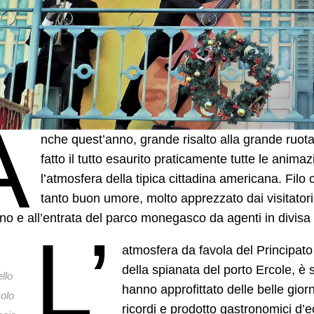
A
nche quest’anno, grande risalto alla grande ruot
fatto il tutto esaurito praticamente tutte le anima
l’atmosfera della tipica cittadina americana. Filo
tanto buon umore, molto apprezzato dai visitatori a
erno e all’entrata del parco monegasco da agenti in divisa
L’
atmosfera da favola del Principat
della spianata del porto Ercole, è st
llo
hanno approfittato delle belle gior
olo
ricordi e prodotto gastronomici d’e