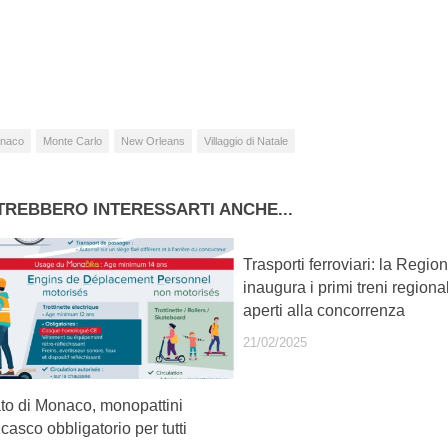
camento
so…
naco
Monte Carlo
New Orleans
Villaggio di Natale
TREBBERO INTERESSARTI ANCHE...
Trasporti ferroviari: la Regi
inaugura i primi treni regional
aperti alla concorrenza
21/02/2025
ato di Monaco, monopattini
: casco obbligatorio per tutti