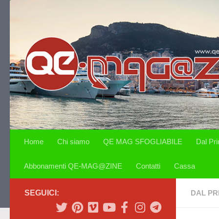
Salta al contenuto
Home
Chi siamo
QE MAG SFOGLIABILE
Dal Pr
Abbonamenti QE-MAG@ZINE
Contatti
Cassa
SEGUICI:
DAL PR