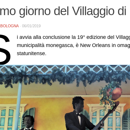
imo giorno del Villaggio d
ABOLOGNA
·
06/01/2019
S
i avvia alla conclusione la 19° edizione del Villag
municipalità monegasca, è New Orleans in omaggi
statunitense.