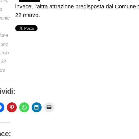
ccio,
invece, l’altra attrazione predisposta dal Comune 
to
22 marzo.
mente
ione
mune
co lo
 22
bre
vidi:
ace: