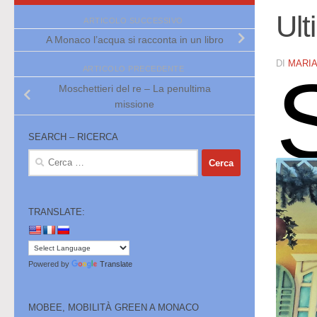
Ult
ARTICOLO SUCCESSIVO
A Monaco l’acqua si racconta in un libro
DI
MARI
ARTICOLO PRECEDENTE
Moschettieri del re – La penultima
missione
SEARCH – RICERCA
Ricerca
per:
TRANSLATE:
Powered by
Translate
MOBEE, MOBILITÀ GREEN A MONACO