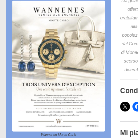
sul ghia
offer
gratuita
alla
popolaz
dal Co
di Mona
scorso
dicem
Condi
Mi pi
Wannenes Monte Carlo