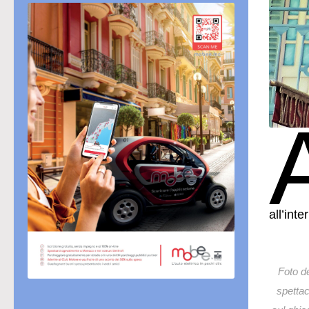
all’int
Foto de
spettac