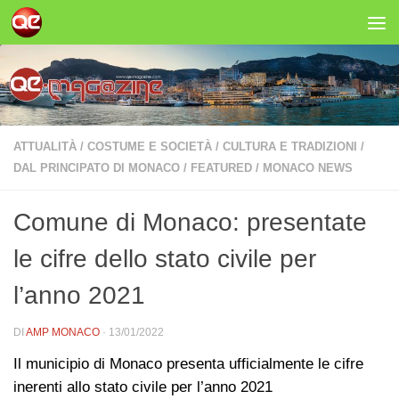
Salta al contenuto
ATTUALITÀ
/
COSTUME E SOCIETÀ
/
CULTURA E TRADIZIONI
/
DAL PRINCIPATO DI MONACO
/
FEATURED
/
MONACO NEWS
Comune di Monaco: presentate
le cifre dello stato civile per
l’anno 2021
DI
AMP MONACO
·
13/01/2022
Il municipio di Monaco presenta ufficialmente le cifre
inerenti allo stato civile per l’anno 2021