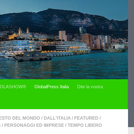
OLASHOW®
GlobalPress Italia
Dite la vostra
ESTO DEL MONDO
/
DALL'ITALIA
/
FEATURED
/
S
/
PERSONAGGI ED IMPRESE
/
TEMPO LIBERO