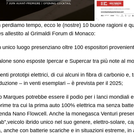
perdiamo tempo, ecco le (nostre) 10 buone ragioni e qualc
 allestito al Grimaldi Forum di Monaco:
n unico luogo presenziano oltre 100 espositori provenient
alone sono esposte Ipercar e Supercar tra più note al m
nti prototipi elettrici, di cui alcuni in fibra di carbonio e
duzione – in venti esemplari – è prevista per il 2025;
op Marques potrebbe essere il podio per i lanci mondiali 
rime tra cui la prima auto 100% elettrica ma senza batt
ienda Nano Flowcell. Anche la monegasca Venturi presen
ab”,veicolo ibrido unico nel suo genere, elettro-solare,
, anche con batterie scariche e in situazioni estreme, in