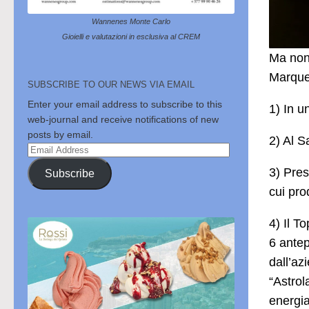
Wannenes Monte Carlo
Gioielli e valutazioni in esclusiva al CREM
Ma non 
Marques
SUBSCRIBE TO OUR NEWS VIA EMAIL
Enter your email address to subscribe to this
1) In u
web-journal and receive notifications of new
posts by email.
2) Al S
Email
Address
3) Prese
Subscribe
cui pro
4) Il T
6 antep
dall’az
“Astrol
energia