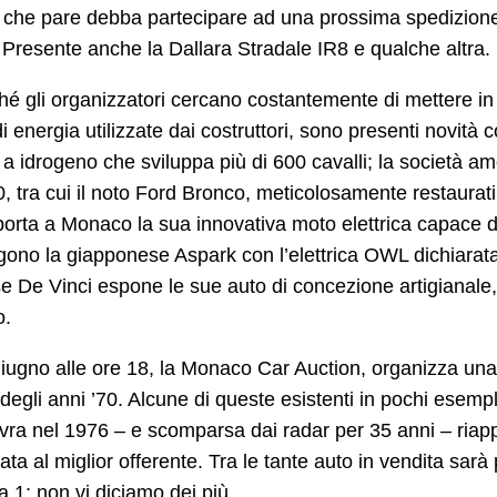
 che pare debba partecipare ad una prossima spedizione 
 Presente anche la Dallara Stradale IR8 e qualche altra.
hé gli organizzatori cercano costantemente di mettere in 
i energia utilizzate dai costruttori, sono presenti novi
a idrogeno che sviluppa più di 600 cavalli; la società am
0, tra cui il noto Ford Bronco, meticolosamente restaurati 
orta a Monaco la sua innovativa moto elettrica capace di r
ono la giapponese Aspark con l’elettrica OWL dichiarata
e De Vinci espone le sue auto di concezione artigianale,
co.
giugno alle ore 18, la Monaco Car Auction, organizza una v
 degli anni ’70. Alcune di queste esistenti in pochi esemp
vra nel 1976 – e scomparsa dai radar per 35 anni – riap
ta al miglior offerente. Tra le tante auto in vendita sar
 1: non vi diciamo dei più.