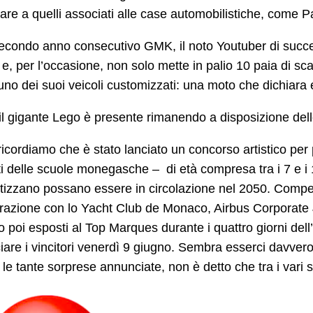
lare a quelli associati alle case automobilistiche, come P
 secondo anno consecutivo GMK, il noto Youtuber di suc
e, per l’occasione, non solo mette in palio 10 paia di sc
no dei suoi veicoli customizzati: una moto che dichiara
l gigante Lego è presente rimanendo a disposizione dell
 ricordiamo che è stato lanciato un concorso artistico per p
i delle scuole monegasche – di età compresa tra i 7 e i 17
tizzano possano essere in circolazione nel 2050. Compe
razione con lo Yacht Club de Monaco, Airbus Corporate Je
 poi esposti al Top Marques durante i quattro giorni dell’
are i vincitori venerdì 9 giugno. Sembra esserci davvero
e le tante sorprese annunciate, non è detto che tra i var