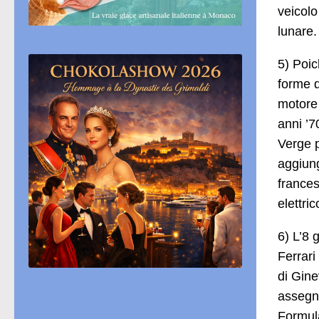
veicolo
lunare.
5) Poic
forme d
motore 
anni ’7
Verge p
aggiung
frances
elettri
6) L’8 
Ferrari
di Gine
assegna
Formula