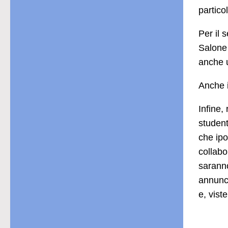
partico
Per il
Salone 
anche u
Anche i
Infine,
student
che ipo
collabo
saranno
annunci
e, vist