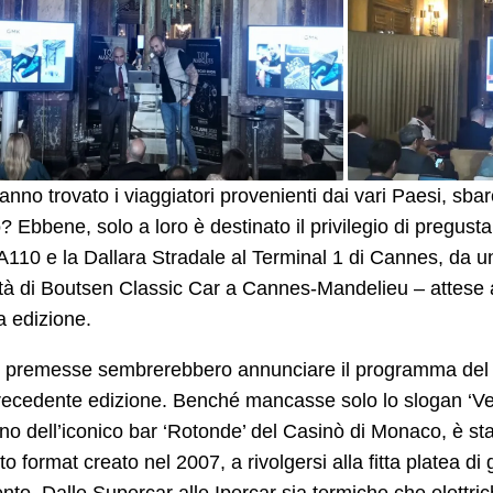
nno trovato i viaggiatori provenienti dai vari Paesi, sbar
 Ebbene, solo a loro è destinato il privilegio di pregus
A110 e la Dallara Stradale al Terminal 1 di Cannes, da una
tà di Boutsen Classic Car a Cannes-Mandelieu – attese 
a edizione.
 premesse sembrerebbero annunciare il programma del S
recedente edizione. Benché mancasse solo lo slogan ‘Ve
erno dell’iconico bar ‘Rotonde’ del Casinò di Monaco, è st
to format creato nel 2007, a rivolgersi alla fitta platea d