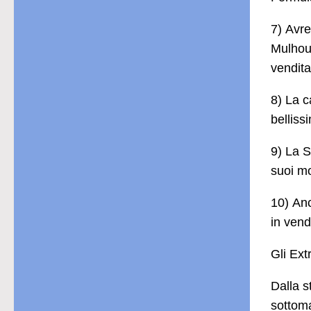
7) Avre
Mulhous
vendit
8) La c
belliss
9) La S
suoi m
10) Anc
in vend
Gli Ext
Dalla s
sottoma