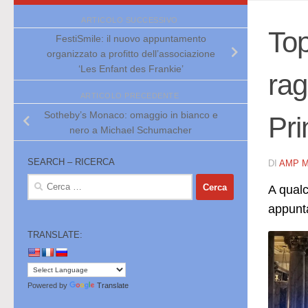
ARTICOLO SUCCESSIVO
Top
FestiSmile: il nuovo appuntamento
organizzato a profitto dell’associazione
‘Les Enfant des Frankie’
rag
ARTICOLO PRECEDENTE
Sotheby’s Monaco: omaggio in bianco e
Pri
nero a Michael Schumacher
SEARCH – RICERCA
DI
AMP 
Ricerca
A qualc
per:
appunt
TRANSLATE:
Powered by
Translate