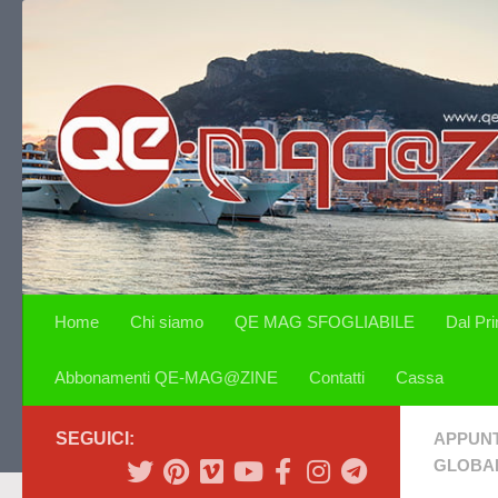
Salta al contenuto
Home
Chi siamo
QE MAG SFOGLIABILE
Dal Pr
Abbonamenti QE-MAG@ZINE
Contatti
Cassa
SEGUICI:
APPUN
GLOBAL