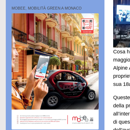
MOBEE, MOBILITÀ GREEN A MONACO
Cosa ha
maggio?
Alpine 
proprie
sua 18
Queste
della p
all’int
di ques