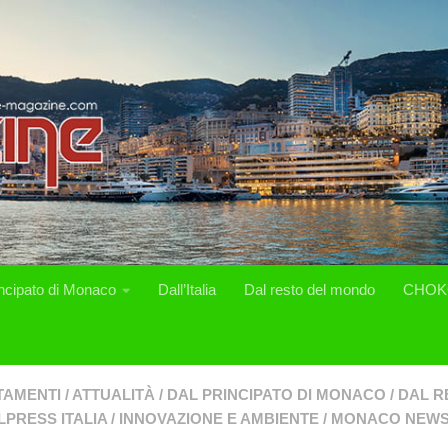
incipato di Monaco
Dall’Italia
Dal resto del mondo
CHOK
TAMENTI
/
ATTUALITÀ
/
DAL PRINCIPATO DI MONACO
/
DAL R
PRESS ITALIA
/
INNOVAZIONE E AMBIENTE
/
MONACO NEW