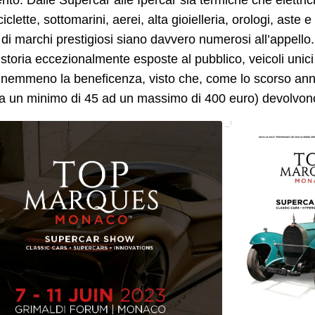
ento. Dalle Supercar alle Ipercar sia termiche che elettri
iciclette, sottomarini, aerei, alta gioielleria, orologi, as
 di marchi prestigiosi siano davvero numerosi all’appell
a storia eccezionalmente esposte al pubblico, veicoli unic
emmeno la beneficenza, visto che, come lo scorso anno, i v
da un minimo di 45 ad un massimo di 400 euro) devolvon