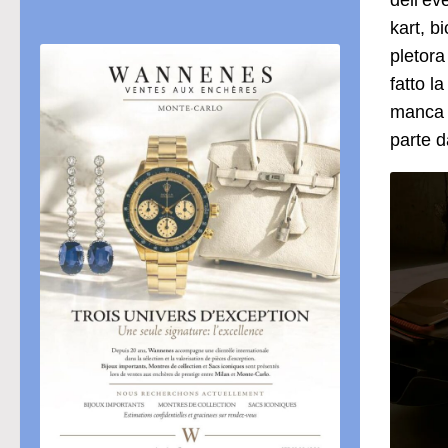
dell’ev
kart, b
pletora
fatto l
manca n
parte 