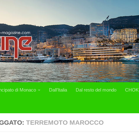
incipato di Monaco
Dall’Italia
Dal resto del mondo
CHOK
GGATO:
TERREMOTO MAROCCO