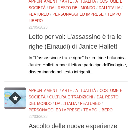
APPUNTAMENTI
/
ARTE
/
ATTUALITÀ
/
COSTUME E
SOCIETÀ
/
DAL RESTO DEL MONDO
/
DALL'ITALIA
/
FEATURED
/
PERSONAGGI ED IMPRESE
/
TEMPO
LIBERO
21/05/2023
Letto per voi: L’assassino è tra le
righe (Einaudi) di Janice Hallett
In “L’assassino è tra le righe” la scrittrice britannica
Janice Hallett rende il lettore partecipe dell’indagine,
disseminando nel testo intriganti...
APPUNTAMENTI
/
ARTE
/
ATTUALITÀ
/
COSTUME E
SOCIETÀ
/
CULTURA E TRADIZIONI
/
DAL RESTO
DEL MONDO
/
DALL'ITALIA
/
FEATURED
/
PERSONAGGI ED IMPRESE
/
TEMPO LIBERO
22/03/2023
Ascolto delle nuove esperienze