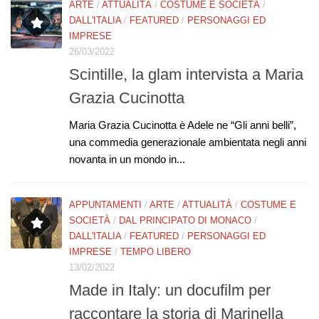
ARTE
/
ATTUALITÀ
/
COSTUME E SOCIETÀ
/
DALL'ITALIA
/
FEATURED
/
PERSONAGGI ED
IMPRESE
26/03/2022
Scintille, la glam intervista a Maria
Grazia Cucinotta
Maria Grazia Cucinotta è Adele ne “Gli anni belli”,
una commedia generazionale ambientata negli anni
novanta in un mondo in...
APPUNTAMENTI
/
ARTE
/
ATTUALITÀ
/
COSTUME E
SOCIETÀ
/
DAL PRINCIPATO DI MONACO
/
DALL'ITALIA
/
FEATURED
/
PERSONAGGI ED
IMPRESE
/
TEMPO LIBERO
13/02/2022
Made in Italy: un docufilm per
raccontare la storia di Marinella