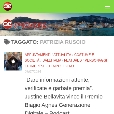
Salta al contenuto
TAGGATO:
PATRIZIA RUSCIO
APPUNTAMENTI
/
ATTUALITÀ
/
COSTUME E
SOCIETÀ
/
DALL'ITALIA
/
FEATURED
/
PERSONAGGI
ED IMPRESE
/
TEMPO LIBERO
07/07/2024
“Dare informazioni attente,
verificate e garbate premia”.
Justine Bellavita vince il Premio
Biagio Agnes Generazione
Digitale – Podcast