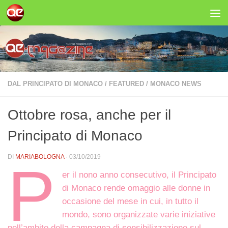
Salta al contenuto
DAL PRINCIPATO DI MONACO
/
FEATURED
/
MONACO NEWS
Ottobre rosa, anche per il
Principato di Monaco
DI
MARIABOLOGNA
·
03/10/2019
P
er il nono anno consecutivo, il Principato
di Monaco rende omaggio alle donne in
occasione del mese in cui, in tutto il
mondo, sono organizzate varie iniziative
nell’ambito della campagna di sensibilizzazione sul