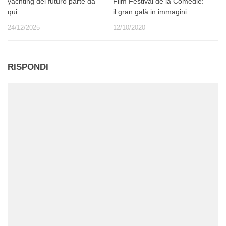
yachting del futuro parte da
Film Festival de la Comédie:
qui
il gran galà in immagini
24/12/2025
12/10/2020
RISPONDI