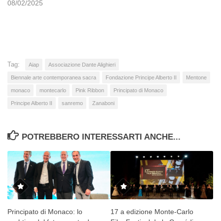
08/02/2025
Tag:
Aiap
Associazione Dante Alighieri
Biennale arte contemporanea sacra
Fondazione Principe Alberto II
Mentone
monaco
montecarlo
Pink Ribbon
Principato di Monaco
Principe Alberto II
sanremo
Zanaboni
POTREBBERO INTERESSARTI ANCHE...
Principato di Monaco: lo
17 a edizione Monte-Carlo