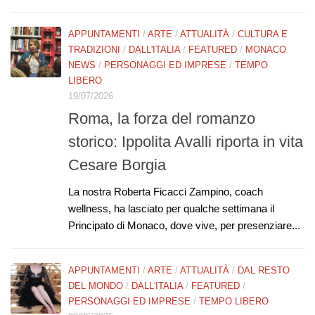
APPUNTAMENTI
/
ARTE
/
ATTUALITÀ
/
CULTURA E
TRADIZIONI
/
DALL'ITALIA
/
FEATURED
/
MONACO
NEWS
/
PERSONAGGI ED IMPRESE
/
TEMPO
LIBERO
19/07/2026
Roma, la forza del romanzo
storico: Ippolita Avalli riporta in vita
Cesare Borgia
La nostra Roberta Ficacci Zampino, coach
wellness, ha lasciato per qualche settimana il
Principato di Monaco, dove vive, per presenziare...
APPUNTAMENTI
/
ARTE
/
ATTUALITÀ
/
DAL RESTO
DEL MONDO
/
DALL'ITALIA
/
FEATURED
/
PERSONAGGI ED IMPRESE
/
TEMPO LIBERO