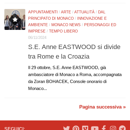
APPUNTAMENTI
/
ARTE
/
ATTUALITÀ
/
DAL
PRINCIPATO DI MONACO
/
INNOVAZIONE E
AMBIENTE
/
MONACO NEWS
/
PERSONAGGI ED
IMPRESE
/
TEMPO LIBERO
06/11/2024
S.E. Anne EASTWOOD si divide
tra Rome e la Croazia
Il 29 ottobre, S.E. Anne EASTWOOD, già
ambasciatore di Monaco a Roma, accompagnata
da Zoran BOHACEK, Console onorario di
Monaco...
Pagina successiva »
SEGUICI: