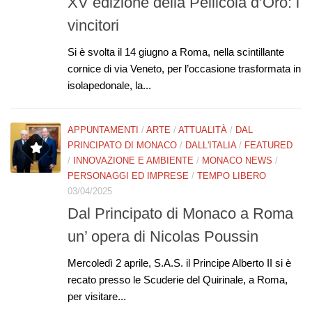
XV edizione della Pellicola d’Oro: i
vincitori
Si è svolta il 14 giugno a Roma, nella scintillante
cornice di via Veneto, per l’occasione trasformata in
isolapedonale, la...
APPUNTAMENTI
/
ARTE
/
ATTUALITÀ
/
DAL
PRINCIPATO DI MONACO
/
DALL'ITALIA
/
FEATURED
/
INNOVAZIONE E AMBIENTE
/
MONACO NEWS
/
PERSONAGGI ED IMPRESE
/
TEMPO LIBERO
03/04/2025
Dal Principato di Monaco a Roma
un’ opera di Nicolas Poussin
Mercoledì 2 aprile, S.A.S. il Principe Alberto II si è
recato presso le Scuderie del Quirinale, a Roma,
per visitare...