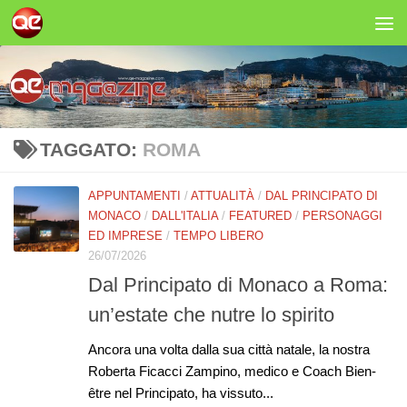
Salta al contenuto
TAGGATO:
ROMA
APPUNTAMENTI
/
ATTUALITÀ
/
DAL PRINCIPATO DI
MONACO
/
DALL'ITALIA
/
FEATURED
/
PERSONAGGI
ED IMPRESE
/
TEMPO LIBERO
26/07/2026
Dal Principato di Monaco a Roma:
un’estate che nutre lo spirito
Ancora una volta dalla sua città natale, la nostra
Roberta Ficacci Zampino, medico e Coach Bien-
être nel Principato, ha vissuto...