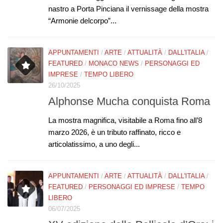
nastro a Porta Pinciana il vernissage della mostra
“Armonie delcorpo”...
APPUNTAMENTI
/
ARTE
/
ATTUALITÀ
/
DALL'ITALIA
/
FEATURED
/
MONACO NEWS
/
PERSONAGGI ED
IMPRESE
/
TEMPO LIBERO
26/10/2025
Alphonse Mucha conquista Roma
La mostra magnifica, visitabile a Roma fino all’8
marzo 2026, è un tributo raffinato, ricco e
articolatissimo, a uno degli...
APPUNTAMENTI
/
ARTE
/
ATTUALITÀ
/
DALL'ITALIA
/
FEATURED
/
PERSONAGGI ED IMPRESE
/
TEMPO
LIBERO
06/07/2025