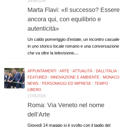
28/06/2026
Marta Flavi: «Il successo? Essere
ancora qui, con equilibrio e
autenticità»
Un caldo pomeriggio d’estate, un incontro casuale
in uno storico locale romano e una conversazione
che va oltre la televisione....
APPUNTAMENTI
/
ARTE
/
ATTUALITÀ
/
DALL'ITALIA
/
FEATURED
/
INNOVAZIONE E AMBIENTE
/
MONACO
NEWS
/
PERSONAGGI ED IMPRESE
/
TEMPO
LIBERO
17/05/2026
Roma: Via Veneto nel nome
dell’Arte
Giovedì 14 maggio si è svolto con il taglio del