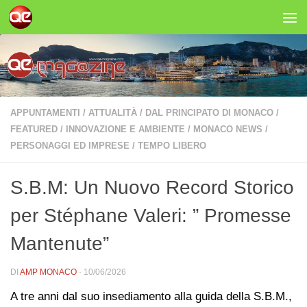
Salta al contenuto
APPUNTAMENTI
/
ATTUALITÀ
/
DAL PRINCIPATO DI MONACO
/
FEATURED
/
INNOVAZIONE E AMBIENTE
/
MONACO NEWS
/
PERSONAGGI ED IMPRESE
/
TEMPO LIBERO
S.B.M: Un Nuovo Record Storico
per Stéphane Valeri: ” Promesse
Mantenute”
DI
AMP MONACO
·
10/06/2026
A tre anni dal suo insediamento alla guida della S.B.M.,