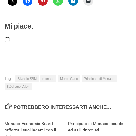
Mi piace:
Caricamento
in
corso…
Tag:
Bilancio SBM
monaco
Monte Carlo
Principato di Monaco
Stéphane Valeri
POTREBBERO INTERESSARTI ANCHE...
Monaco Economic Board
Principato di Monaco: scuole
rafforza i suoi legami con il
ed asili rinnovati