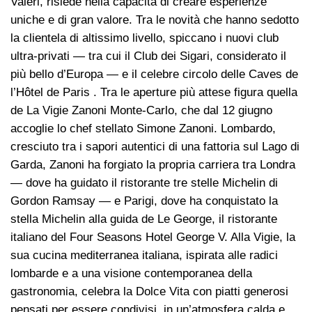
Valeri, risiede nella capacità di creare esperienze
uniche e di gran valore. Tra le novità che hanno sedotto
la clientela di altissimo livello, spiccano i nuovi club
ultra-privati — tra cui il Club dei Sigari, considerato il
più bello d’Europa — e il celebre circolo delle Caves de
l’Hôtel de Paris . Tra le aperture più attese figura quella
de La Vigie Zanoni Monte-Carlo, che dal 12 giugno
accoglie lo chef stellato Simone Zanoni. Lombardo,
cresciuto tra i sapori autentici di una fattoria sul Lago di
Garda, Zanoni ha forgiato la propria carriera tra Londra
— dove ha guidato il ristorante tre stelle Michelin di
Gordon Ramsay — e Parigi, dove ha conquistato la
stella Michelin alla guida de Le George, il ristorante
italiano del Four Seasons Hotel George V. Alla Vigie, la
sua cucina mediterranea italiana, ispirata alle radici
lombarde e a una visione contemporanea della
gastronomia, celebra la Dolce Vita con piatti generosi
pensati per essere condivisi, in un’atmosfera calda e