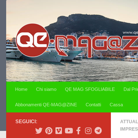
Salta al contenuto
Home
Chi siamo
QE MAG SFOGLIABILE
Dal Pr
Abbonamenti QE-MAG@ZINE
Contatti
Cassa
SEGUICI:
ATTUAL
IMPRE