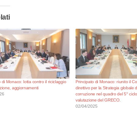
lati
 di Monaco: lotta contro il riciclaggio
Principato di Monaco: riunito il C
uzione, aggiornamenti
direttivo per la Strategia globale di
26
corruzione nel quadro del 5° ciclo
valutazione del GRECO.
02/04/2025