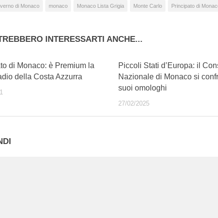
verno di Monaco
monaco
Monaco Lista Grigia
Monte Carlo
Principato di Monac
TREBBERO INTERESSARTI ANCHE...
ato di Monaco: è Premium la
Piccoli Stati d’Europa: il Con
adio della Costa Azzurra
Nazionale di Monaco si confr
suoi omologhi
1
27/02/2025
NDI