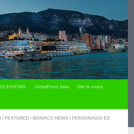
OLASHOW®
GlobalPress Italia
Dite la vostra
O
/
FEATURED
/
MONACO NEWS
/
PERSONAGGI ED