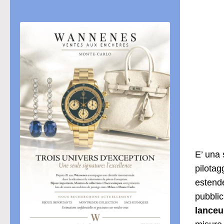
E’ una 
pilotag
estende
pubblic
lanceu