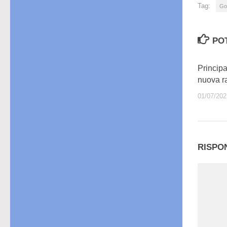
Tag:
Go
PO
Princip
nuova r
01/07/202
RISPO