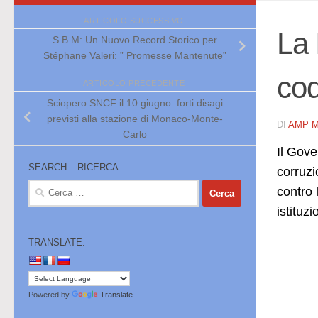
ARTICOLO SUCCESSIVO
La 
S.B.M: Un Nuovo Record Storico per
Stéphane Valeri: ” Promesse Mantenute”
cod
ARTICOLO PRECEDENTE
Sciopero SNCF il 10 giugno: forti disagi
previsti alla stazione di Monaco-Monte-
DI
AMP 
Carlo
Il Gove
SEARCH – RICERCA
corruzi
Ricerca
contro 
per:
istituz
TRANSLATE:
Powered by
Translate