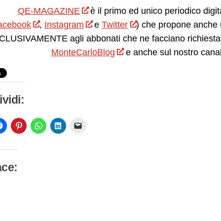
QE-MAGAZINE
è il primo ed unico periodico digit
acebook
,
Instagram
e
Twitter
) che propone anche 
LUSIVAMENTE agli abbonati che ne facciano richiesta.
MonteCarloBlog
e anche sul nostro cana
vidi:
ace:
camento
so…