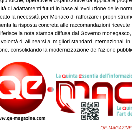
giuridiche, operative e organizzative da applicare prog
lità di adattamenti futuri in base all’evoluzione delle nor
neato la necessità per Monaco di rafforzare i propri stru
enta la risposta concreta alle raccomandazioni ricevute 
ferisce la nota stampa diffusa dal Governo monegasco, c
 volontà di allinearsi ai migliori standard internazionali i
one, consolidando la modernizzazione dell’azione pubblic
QE-MAGAZINE