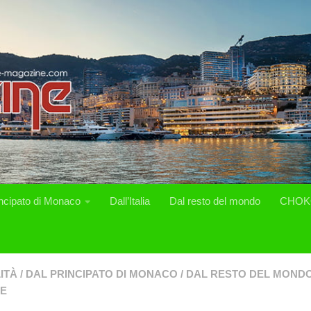
incipato di Monaco
Dall’Italia
Dal resto del mondo
CHOK
ITÀ
/
DAL PRINCIPATO DI MONACO
/
DAL RESTO DEL MOND
SE