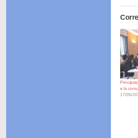
Corre
Principato
e la corr
17/05/20