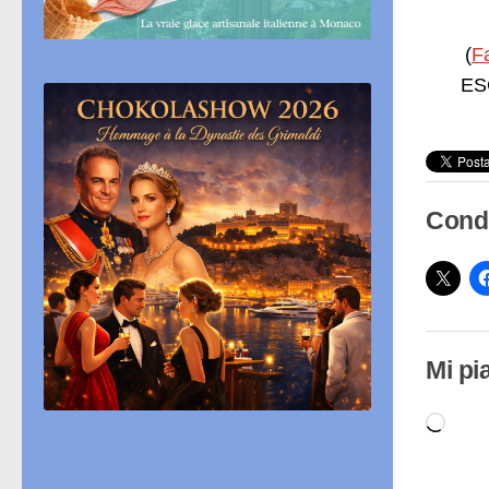
(
F
ESC
Condi
Mi pi
Cari
in
cor