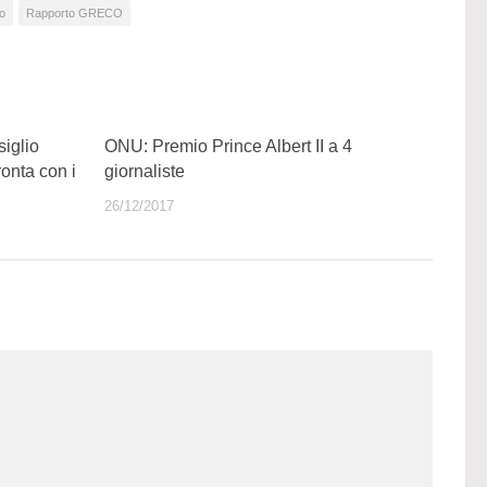
o
Rapporto GRECO
siglio
ONU: Premio Prince Albert II a 4
onta con i
giornaliste
26/12/2017