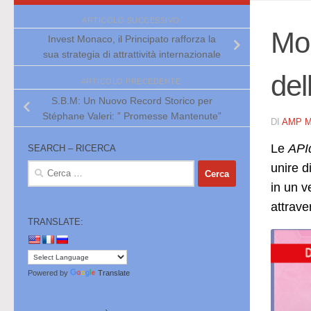
ARTICOLO SUCCESSIVO
Mon
Invest Monaco, il Principato rafforza la
sua strategia di attrattività internazionale
del
ARTICOLO PRECEDENTE
S.B.M: Un Nuovo Record Storico per
Stéphane Valeri: ” Promesse Mantenute”
DI
AMP 
Le
API
SEARCH – RICERCA
unire d
Ricerca
per:
in un v
attrave
TRANSLATE:
Powered by
Translate