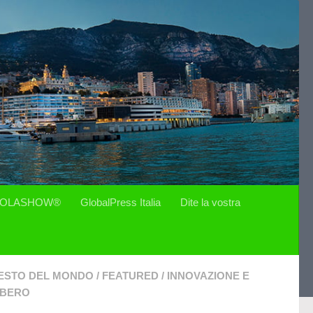
OLASHOW®
GlobalPress Italia
Dite la vostra
ESTO DEL MONDO
/
FEATURED
/
INNOVAZIONE E
IBERO