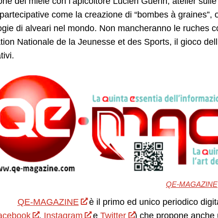
one del miele con l’apicoltore Lucien Guérin, atelier sulle 
à partecipative come la creazione di “bombes à graines”, ol
logie di alveari nel mondo. Non mancheranno le ruches c
tion Nationale de la Jeunesse et des Sports, il gioco del
ivi.
QE-MAGAZINE
QE-MAGAZINE
è il primo ed unico periodico digit
acebook
,
Instagram
e
Twitter
) che propone anche 