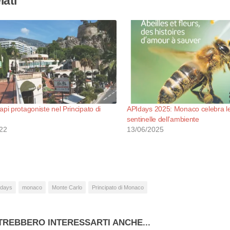
lati
api protagoniste nel Principato di
APIdays 2025: Monaco celebra le
sentinelle dell’ambiente
22
13/06/2025
idays
monaco
Monte Carlo
Principato di Monaco
TREBBERO INTERESSARTI ANCHE...