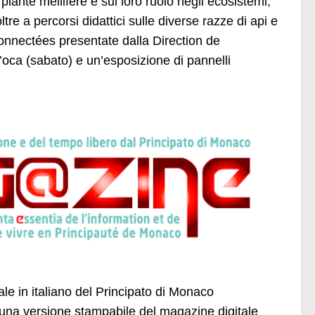
piante mellifere e sul loro ruolo negli ecosistemi,
tre a percorsi didattici sulle diverse razze di api e
onnectées presentate dalla Direction de
l’oca (sabato) e un’esposizione di pannelli
ale in italiano del Principato di Monaco
una versione stampabile del magazine digitale