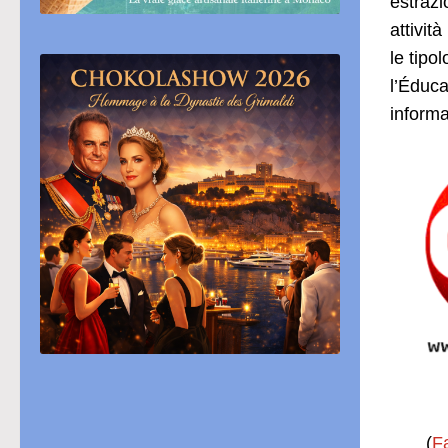
estrazi
attivit
le tipo
l’Éduca
informat
(
F