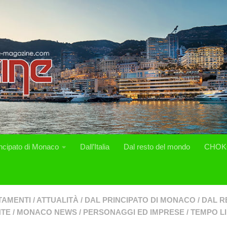
incipato di Monaco
Dall’Italia
Dal resto del mondo
CHOK
TAMENTI
/
ATTUALITÀ
/
DAL PRINCIPATO DI MONACO
/
DAL R
NTE
/
MONACO NEWS
/
PERSONAGGI ED IMPRESE
/
TEMPO L