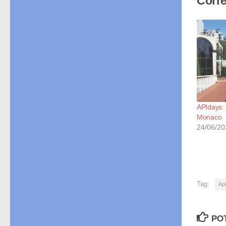
Corre
APIdays: 
Monaco
24/06/20
Tag:
Ap
PO