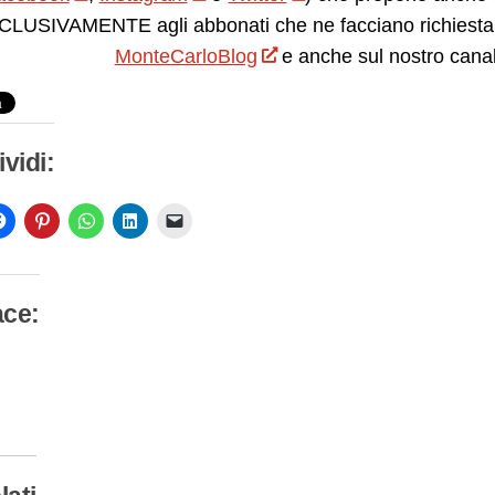
LUSIVAMENTE agli abbonati che ne facciano richiesta.
MonteCarloBlog
e anche sul nostro cana
vidi:
ace:
camento
so…