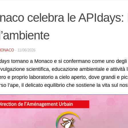
aco celebra le APIdays: l
l’ambiente
MONACO
·
11/06/2026
days
tornano a Monaco e si confermano come uno degli app
ivulgazione scientifica, educazione ambientale e attività l
ero e proprio laboratorio a cielo aperto, dove grandi e pi
rso l’ape, il delicato equilibrio che sostiene la vita sul no