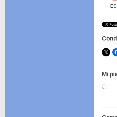
ESC
Condi
Mi pi
Cari
in
cor