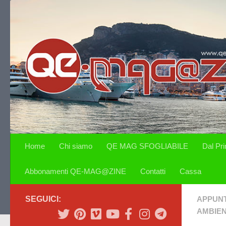
Salta al contenuto
Home
Chi siamo
QE MAG SFOGLIABILE
Dal Pr
Abbonamenti QE-MAG@ZINE
Contatti
Cassa
SEGUICI:
APPUN
AMBIE