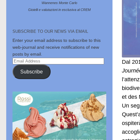
Wannenes Monte Carlo
Gioielli e valutazioni in esclusiva al CREM
SUBSCRIBE TO OUR NEWS VIA EMAIL
Enter your email address to subscribe to this
web-journal and receive notifications of new
posts by email.
Email
Dal 201
Address
Journée
Subscribe
l’atten
biodive
et des 
Un segn
Quest’a
ospiter
accogli