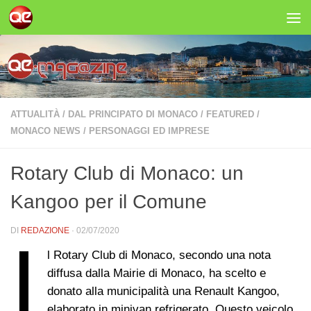
Salta al contenuto
ATTUALITÀ
/
DAL PRINCIPATO DI MONACO
/
FEATURED
/
MONACO NEWS
/
PERSONAGGI ED IMPRESE
Rotary Club di Monaco: un
Kangoo per il Comune
DI
REDAZIONE
·
02/07/2020
I
l Rotary Club di Monaco, secondo una nota
diffusa dalla Mairie di Monaco, ha scelto e
donato alla municipalità una Renault Kangoo,
elaborato in minivan refrigerato. Questo veicolo