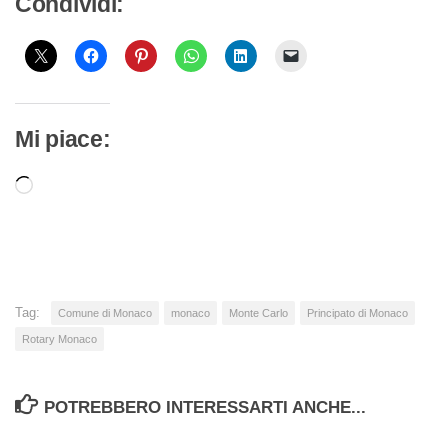
Condividi:
Mi piace:
Caricamento
in
corso…
Tag:
Comune di Monaco
monaco
Monte Carlo
Principato di Monaco
Rotary Monaco
POTREBBERO INTERESSARTI ANCHE...