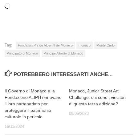
Caricamento
in
corso…
Tag:
Fondation Prince Albert II de Monaco
monaco
Monte Carlo
Principato di Monaco
Principe Alberto di Monaco
POTREBBERO INTERESSARTI ANCHE...
Il Governo di Monaco e la
Monaco, Junior Street Art
Fondazione ALIPH rinnovano
Challenge: chi sono i vincitori
il loro partenariato per
di questa terza edizione?
proteggere il patrimonio
09/06/2023
culturale in pericolo
16/11/2024