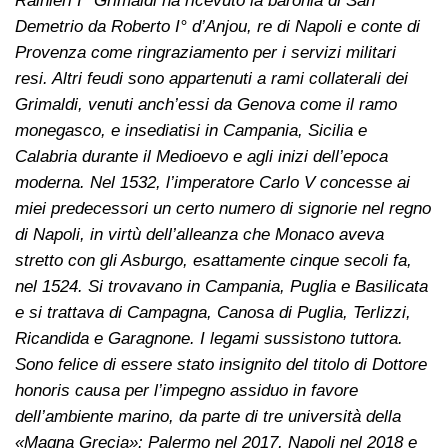
Rainieri I° Grimaldi ha ricevuto la baronia di San
Demetrio da Roberto I° d’Anjou, re di Napoli e conte di
Provenza come ringraziamento per i servizi militari
resi. Altri feudi sono appartenuti a rami collaterali dei
Grimaldi, venuti anch’essi da Genova come il ramo
monegasco, e insediatisi in Campania, Sicilia e
Calabria durante il Medioevo e agli inizi dell’epoca
moderna. Nel 1532, l’imperatore Carlo V concesse ai
miei predecessori un certo numero di signorie nel regno
di Napoli, in virtù dell’alleanza che Monaco aveva
stretto con gli Asburgo, esattamente cinque secoli fa,
nel 1524. Si trovavano in Campania, Puglia e Basilicata
e si trattava di Campagna, Canosa di Puglia, Terlizzi,
Ricandida e Garagnone. I legami sussistono tuttora.
Sono felice di essere stato insignito del titolo di Dottore
honoris causa per l’impegno assiduo in favore
dell’ambiente marino, da parte di tre università della
«Magna Grecia»: Palermo nel 2017, Napoli nel 2018 e