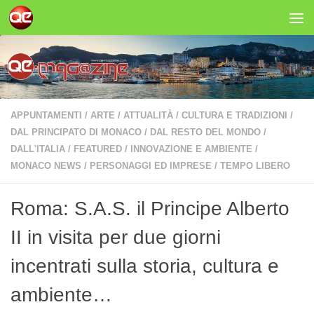
Salta al contenuto
APPUNTAMENTI
/
ARTE
/
ATTUALITÀ
/
CULTURA E TRADIZIONI
/
DAL PRINCIPATO DI MONACO
/
DAL RESTO DEL MONDO
/
DALL'ITALIA
/
FEATURED
/
INNOVAZIONE E AMBIENTE
/
MONACO NEWS
/
PERSONAGGI ED IMPRESE
/
TEMPO LIBERO
Roma: S.A.S. il Principe Alberto
II in visita per due giorni
incentrati sulla storia, cultura e
ambiente…