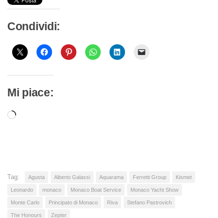
Condividi:
Mi piace:
Caricamento
in
corso…
Tag:
Agusta
Alberto Galassi
Aquarama
Ferretti Group
Kismet
Leonardo
monaco
Monaco Boat Service
Monaco Yacht Show
Monte Carlo
Principato di Monaco
Riva
Stefano Pastrovich
The Honours
Zepter