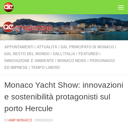
Salta al contenuto
APPUNTAMENTI
/
ATTUALITÀ
/
DAL PRINCIPATO DI MONACO
/
DAL RESTO DEL MONDO
/
DALL'ITALIA
/
FEATURED
/
INNOVAZIONE E AMBIENTE
/
MONACO NEWS
/
PERSONAGGI
ED IMPRESE
/
TEMPO LIBERO
Monaco Yacht Show: innovazioni
e sostenibilità protagonisti sul
porto Hercule
DI
AMP MONACO
·
29/09/2024