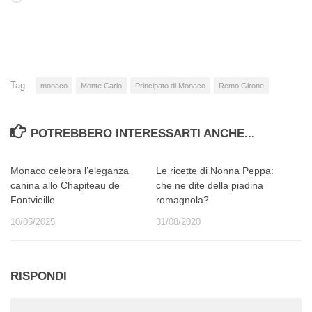
in
corso…
Tag:
monaco
Monte Carlo
Principato di Monaco
Remo Girone
POTREBBERO INTERESSARTI ANCHE...
Monaco celebra l’eleganza
Le ricette di Nonna Peppa:
canina allo Chapiteau de
che ne dite della piadina
Fontvieille
romagnola?
10/05/2025
31/08/2020
RISPONDI