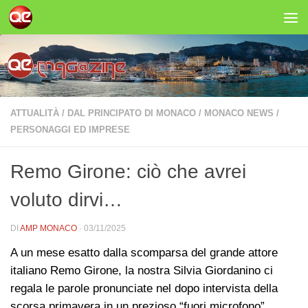
Salta al contenuto
ATTUALITÀ
/
DAL PRINCIPATO DI MONACO
/
MONACO NEWS
/
PERSONAGGI ED IMPRESE
Remo Girone: ciò che avrei
voluto dirvi…
DI
AMP MONACO
·
03/11/2025
A un mese esatto dalla scomparsa del grande attore
italiano Remo Girone, la nostra Silvia Giordanino ci
regala le parole pronunciate nel dopo intervista della
scorsa primavera in un prezioso “fuori microfono”…