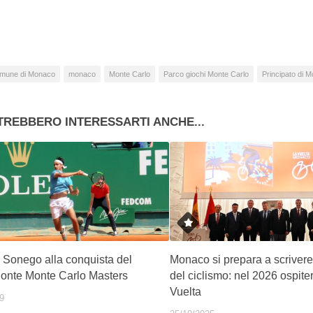
so…
mune di Monaco
monaco
Monte Carlo
Parco giochi Monte Carlo
Principato di 
TREBBERO INTERESSARTI ANCHE...
 Sonego alla conquista del
Monaco si prepara a scrivere 
onte Monte Carlo Masters
del ciclismo: nel 2026 ospite
Vuelta
9