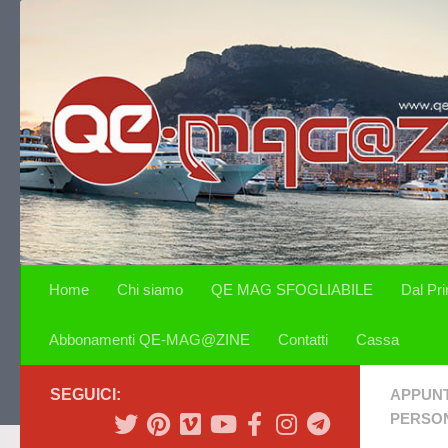
Salta al contenuto
Home
Chi siamo
QE MAG SFOGLIABILE
Dal Pr
Abbonamenti QE-MAG@ZINE
Contatti
Cassa
SEGUICI:
APPUN
PERSON