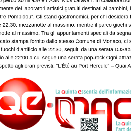
o percorso NINJA e l’ ASM Kids caravan. In collaborazion
mente dei laboratori artistici gratuiti destinati ai bambin
re Pompidou”. Gli stand gastronomici, per chi desidera 
le 22:30, mezzanotte al massimo, mentre il parco giochi si
tte al massimo. Tra gli appuntamenti speciali da segna
ato stampa fornito dallo stesso Comune di Monaco, ci son
 fuochi d’artificio alle 22:30, seguiti da una serata DJSab
icio alle 22:00 a cui segue una serata pop-rock Ogni attrazi
spetto agli orari previsti. “L’Été au Port Hercule” – Quai A