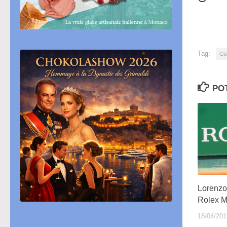
in
cor
Tag:
Co
PO
Lorenzo
Rolex M
18/04/201