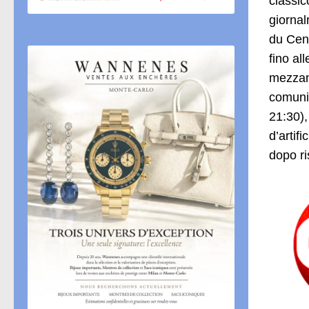
classic
giornal
du Cent
fino al
mezzano
comunic
21:30),
d’artif
dopo ri