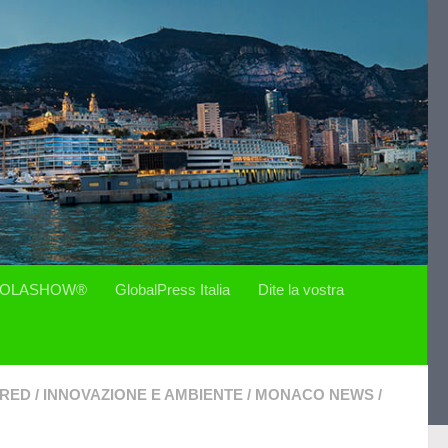
OLASHOW®
GlobalPress Italia
Dite la vostra
URED
/
INNOVAZIONE E AMBIENTE
/
MONACO NEWS
/