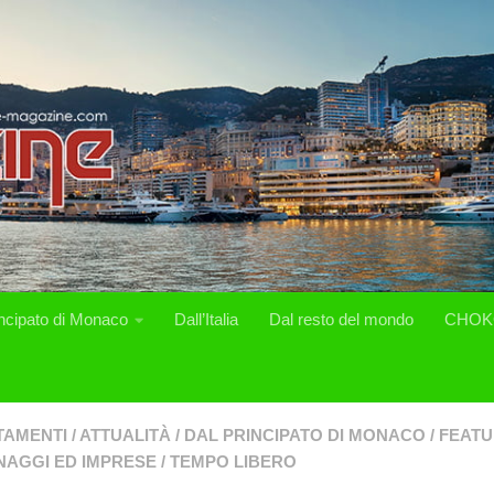
incipato di Monaco
Dall’Italia
Dal resto del mondo
CHOK
TAMENTI
/
ATTUALITÀ
/
DAL PRINCIPATO DI MONACO
/
FEAT
AGGI ED IMPRESE
/
TEMPO LIBERO