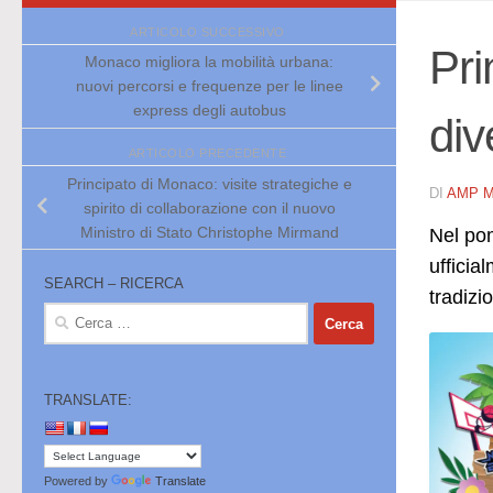
ARTICOLO SUCCESSIVO
Pri
Monaco migliora la mobilità urbana:
nuovi percorsi e frequenze per le linee
express degli autobus
div
ARTICOLO PRECEDENTE
Principato di Monaco: visite strategiche e
DI
AMP 
spirito di collaborazione con il nuovo
Ministro di Stato Christophe Mirmand
Nel pom
ufficia
SEARCH – RICERCA
tradizi
Ricerca
per:
TRANSLATE:
Powered by
Translate