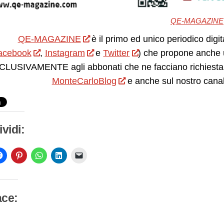
QE-MAGAZINE
QE-MAGAZINE
è il primo ed unico periodico digit
acebook
,
Instagram
e
Twitter
) che propone anche 
LUSIVAMENTE agli abbonati che ne facciano richiesta.
MonteCarloBlog
e anche sul nostro cana
vidi:
ace:
camento