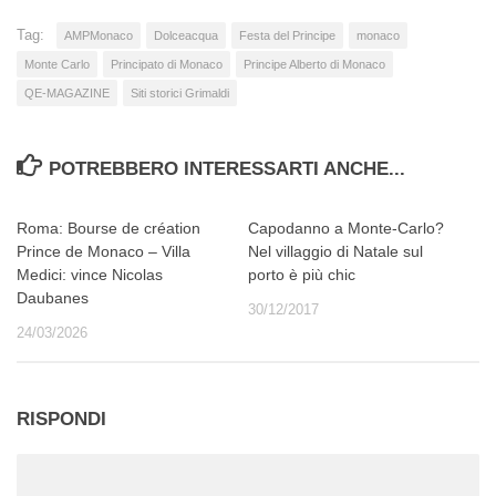
Tag:
AMPMonaco
Dolceacqua
Festa del Principe
monaco
Monte Carlo
Principato di Monaco
Principe Alberto di Monaco
QE-MAGAZINE
Siti storici Grimaldi
POTREBBERO INTERESSARTI ANCHE...
Roma: Bourse de création
Capodanno a Monte-Carlo?
Prince de Monaco – Villa
Nel villaggio di Natale sul
Medici: vince Nicolas
porto è più chic
Daubanes
30/12/2017
24/03/2026
RISPONDI