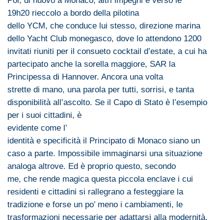
Poi,
di
nuovo
a
Monaco
, altri impegni e verso le
19h20
rieccolo a bordo della pilotina
dello
YCM
,
che
conduce lui stesso, direzione marina
dello Yacht Club monegasco, dove lo attendono 1200
invitati riuniti per il consueto cocktail d’estate, a cui ha
partecipato anche la sorella maggiore,
SAR
la
Principessa
di
Hannover
. Ancora
una
volta
strette
di
mano,
una
parola per tutti, sorrisi, e tanta
disponibilità all’ascolto.
Se il Capo
di
Stato è l’esempio
per i suoi cittadini, è
evidente come l’
identità e specificità il Principato
di
Monaco
siano un
caso a parte. Impossibile immaginarsi
una
situazione
analoga altrove. Ed è proprio questo, secondo
me,
che
rende magica questa piccola enclave i cui
residenti e cittadini si rallegrano a festeggiare la
tradizione e forse un po’ meno i cambiamenti, le
trasformazioni necessarie per adattarsi alla modernità.