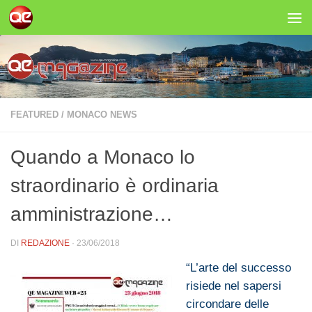
Salta al contenuto
FEATURED
/
MONACO NEWS
Quando a Monaco lo
straordinario è ordinaria
amministrazione…
DI
REDAZIONE
·
23/06/2018
“L’arte del successo
risiede nel sapersi
circondare delle