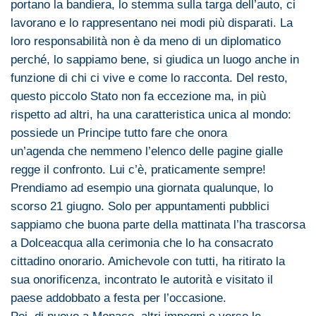
portano la bandiera, lo stemma sulla targa dell’auto, ci
lavorano e lo rappresentano
nei
modi più disparati. La
loro responsabilità non è da meno
di
un diplomatico
perché, lo sappiamo bene, si giudica un luogo anche in
funzione
di
chi ci vive e come lo racconta. Del resto,
questo piccolo Stato non fa eccezione ma, in più
rispetto ad altri, ha
una
caratteristica unica al mondo:
possiede un Principe tutto fare
che
onora
un’agenda
che
nemmeno l’elenco delle pagine gialle
regge il confronto. Lui c’è, praticamente sempre!
Prendiamo ad esempio
una
giornata qualunque, lo
scorso 21 giugno. Solo per appuntamenti pubblici
sappiamo
che
buona parte della mattinata l’ha trascorsa
a
Dolceacqua
alla cerimonia
che
lo ha consacrato
cittadino onorario. Amichevole con tutti, ha ritirato la
sua onorificenza, incontrato le autorità e visitato il
paese addobbato a festa per l’occasione.