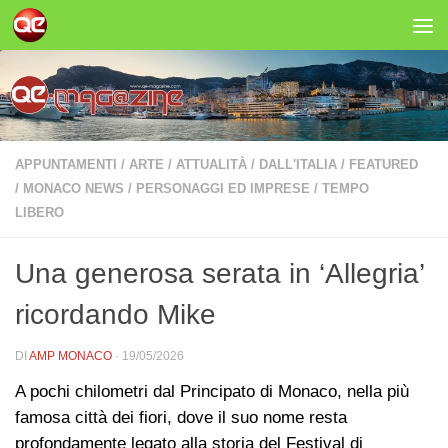
Salta al contenuto
APPUNTAMENTI
/
ARTE
/
ATTUALITÀ
/
DALL'ITALIA
/
FEATURED
/
MONACO NEWS
/
PERSONAGGI ED IMPRESE
/
TEMPO
LIBERO
Una generosa serata in ‘Allegria’
ricordando Mike
DI
AMP MONACO
·
19/05/2026
A pochi chilometri dal Principato di Monaco, nella più
famosa città dei fiori, dove il suo nome resta
profondamente legato alla storia del Festival di