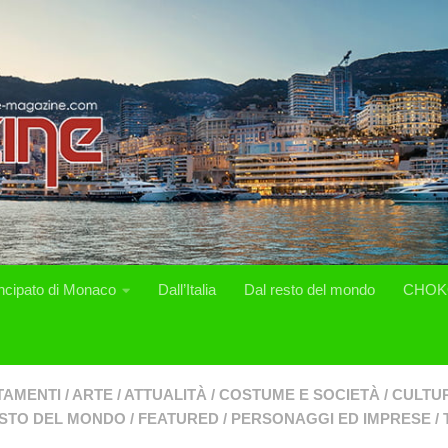
incipato di Monaco
Dall’Italia
Dal resto del mondo
CHOK
TAMENTI
/
ARTE
/
ATTUALITÀ
/
COSTUME E SOCIETÀ
/
CULTUR
ESTO DEL MONDO
/
FEATURED
/
PERSONAGGI ED IMPRESE
/