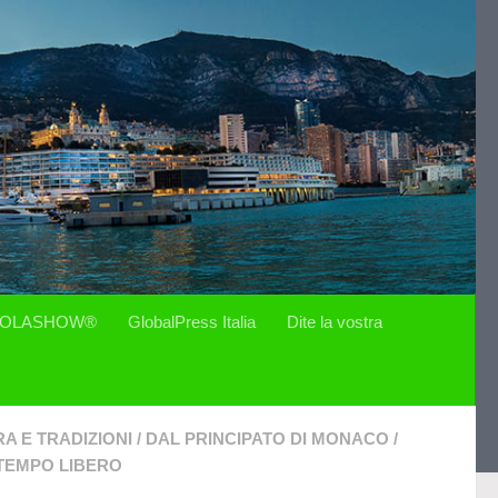
OLASHOW®
GlobalPress Italia
Dite la vostra
A E TRADIZIONI
/
DAL PRINCIPATO DI MONACO
/
TEMPO LIBERO