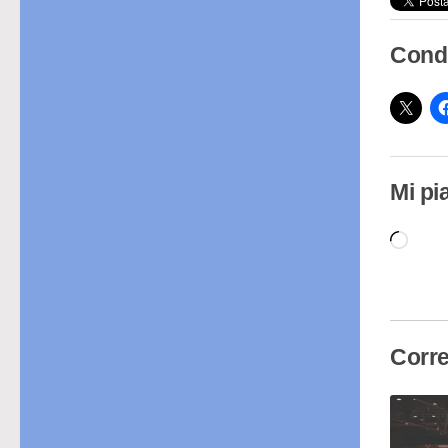
Condi
Mi pi
Cari
in
cor
Corre