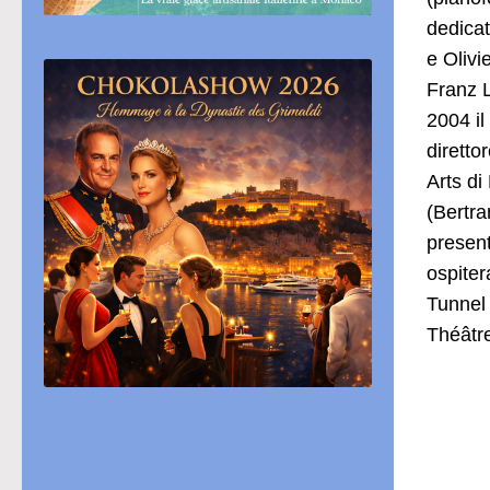
dedicat
e Olivi
Franz L
2004 il
diretto
Arts di
(Bertra
present
ospiter
Tunnel 
Théâtr