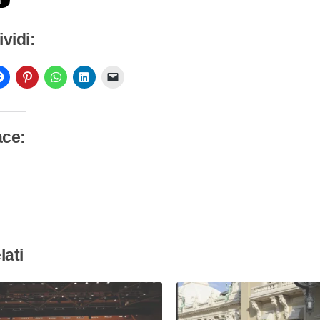
vidi:
ace:
camento
so…
lati