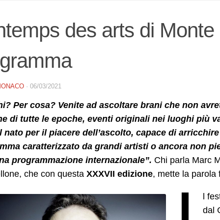
ntemps des arts di Monte 
ogramma
MONACO
·
06/03/2021
hi? Per cosa? Venite ad ascoltare brani che non avret
 di tutte le epoche, eventi originali nei luoghi più v
l nato per il piacere dell’ascolto, capace di arricchir
mma caratterizzato da grandi artisti o ancora non pie
una programmazione internazionale”.
Chi parla Marc M
ellone, che con questa
XXXVII edizione
, mette la parola
I
l fe
dal 