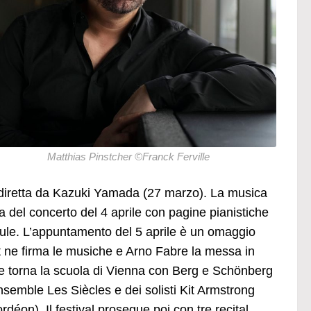
Matthias Pinstcher ©Franck Ferville
diretta da Kazuki Yamada (27 marzo). La musica
ta del concerto del 4 aprile con pagine pianistiche
iboule. L’appuntamento del 5 aprile è un omaggio
t ne firma le musiche e Arno Fabre la messa in
ile torna la scuola di Vienna con Berg e Schönberg
nsemble Les Siècles e dei solisti Kit Armstrong
éon). Il festival prosegue poi con tre recital