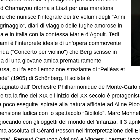
nd Chamayou ritorna a Liszt per una maratona
re che riunisce l’integrale dei tre volumi degli “Anni
egrinaggio”, diari di viaggio delle fughe amorose in
a e in Italia con la contessa Marie d’Agoult. Tedi
mi è l’interprete ideale di un’opera commovente
nda (“Concerto per violino”) che Berg scrisse in
a di una giovane amica prematuramente
sa, cui fa eco l’emozione straziante di “Pelléas et
de” (1905) di Schönberg. Il solista è
agnato dall’ Orchestre Philharmonique de Monte-Carlo 
e tra la fine del XIX e l’inizio del XX secolo è protagonis
 e poco eseguite ispirate alla natura affidate ad Aline P
mensione ludica con lo spettacolo “Bibilolo”. Marc Monne
iocando con gli oggetti del mondo dell’infanzia. Il 3 apr
ima assoluta di Gérard Pesson nell’interpretazione dell’E
orte), Renaud Capuçon (violino) e Vincent Lhermet (accord