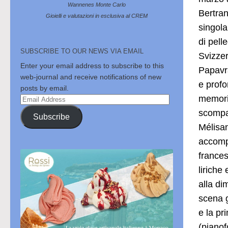
Wannenes Monte Carlo
Bertra
Gioielli e valutazioni in esclusiva al CREM
singola
di pell
SUBSCRIBE TO OUR NEWS VIA EMAIL
Svizzer
Enter your email address to subscribe to this
Papavra
web-journal and receive notifications of new
e profo
posts by email.
memori
Email
Address
scompar
Subscribe
Mélisan
accomp
frances
liriche
alla di
scena g
e la pr
(pianof