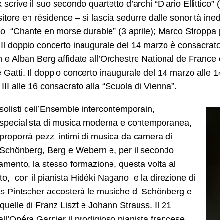
 scrive il suo secondo quartetto d’archi “Diario Ellittic
tore en résidence – si lascia sedurre dalle sonorità ine
o “Chante en morse durable” (3 aprile); Marco Stroppa 
. Il doppio concerto inaugurale del 14 marzo è consacrat
e Alban Berg affidate all’Orchestre National de France c
 Gatti. Il doppio concerto inaugurale del 14 marzo alle 
 III alle 16 consacrato alla “Scuola di Vienna”.
solisti dell’Ensemble intercontemporain,
specialista di musica moderna e contemporanea,
proporrà pezzi intimi di musica da camera di
Schönberg, Berg e Webern e, per il secondo
mento, la stesso formazione, questa volta al
o, con il pianista Hidéki Nagano e la direzione di
as Pintscher accosterà le musiche di Schönberg e
quelle di Franz Liszt e Johann Strauss. Il 21
ll’Opéra Garnier il prodigioso pianista francese