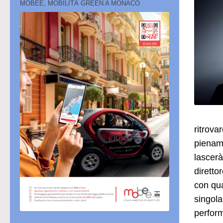
MOBEE, MOBILITÀ GREEN A MONACO
ritrova
piename
lascerà
diretto
con qua
singola
perform