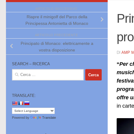
ARTICOLO SUCCESSIVO
Pri
Riapre il minigolf del Parco della
Principessa Antonietta di Monaco
pr
ARTICOLO PRECEDENTE
Principato di Monaco: elettricamente a
vostra disposizione
DI
AMP 
“
Per c
SEARCH – RICERCA
musiche
Ricerca
per:
festiva
progra
TRANSLATE:
offre 
in cart
Powered by
Translate