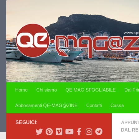
Salta al contenuto
Home
Chi siamo
QE MAG SFOGLIABILE
Dal Pr
Abbonamenti QE-MAG@ZINE
Contatti
Cassa
SEGUICI:
APPUN
DAL R