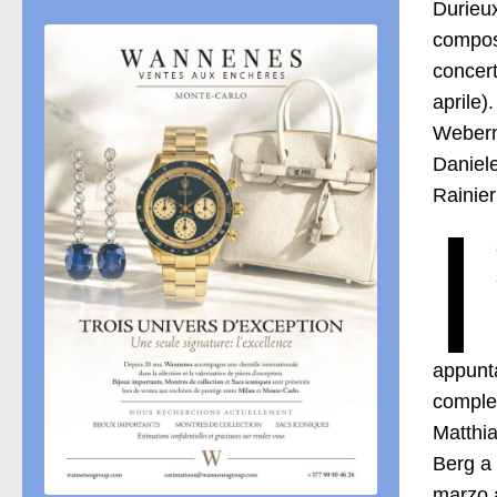
Durieux
composi
concert
aprile)
Webern 
Daniele
Rainier
I
appunta
complet
Matthi
Berg a 
marzo a