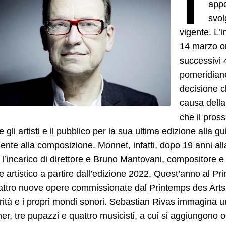
appo
svol
vigente. L’
14 marzo o
successivi 
pomeridiane
decisione c
causa dell
che il pros
re gli artisti e il pubblico per la sua ultima edizione alla
nte alla composizione. Monnet, infatti, dopo 19 anni al
 l’incarico di direttore e Bruno Mantovani, compositore e
re artistico a partire dall’edizione 2022. Quest’anno al 
ttro nuove opere commissionate dal Printemps des Arts. 
rità e i propri mondi sonori. Sebastian Rivas immagina 
er, tre pupazzi e quattro musicisti, a cui si aggiungono og