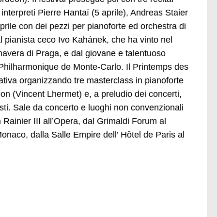
interpreti Pierre Hantaï (5 aprile), Andreas Staier
prile con dei pezzi per pianoforte ed orchestra di
al pianista ceco Ivo Kahánek, che ha vinto nel
mavera di Praga, e dal giovane e talentuoso
 Philharmonique de Monte-Carlo. Il Printemps des
ativa organizzando tre masterclass in pianoforte
 (Vincent Lhermet) e, a preludio dei concerti,
tisti. Sale da concerto e luoghi non convenzionali
 Rainier III all’Opera, dal Grimaldi Forum al
naco, dalla Salle Empire dell’ Hôtel de Paris al