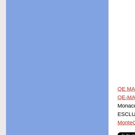
QE MA
QE-MA
Monac
ESCLUS
MonteC