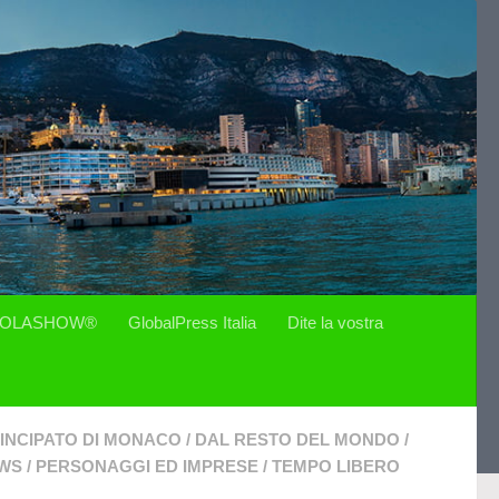
OLASHOW®
GlobalPress Italia
Dite la vostra
INCIPATO DI MONACO
/
DAL RESTO DEL MONDO
/
WS
/
PERSONAGGI ED IMPRESE
/
TEMPO LIBERO