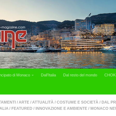
incipato di Monaco
Dall’Italia
Dal resto del mondo
CHOK
TAMENTI
/
ARTE
/
ATTUALITÀ
/
COSTUME E SOCIETÀ
/
DAL PR
ALIA
/
FEATURED
/
INNOVAZIONE E AMBIENTE
/
MONACO NE