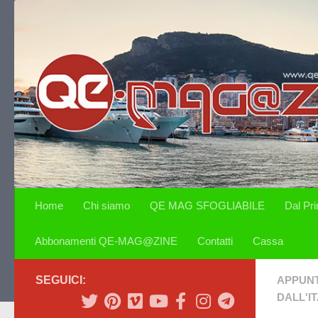
Salta al contenuto
Home
Chi siamo
QE MAG SFOGLIABILE
Dal Pr
Abbonamenti QE-MAG@ZINE
Contatti
Cassa
SEGUICI:
APPUN
DALL'IT