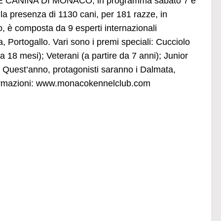
LE CANINA DI MONACO, in programma sabato 7 e
la presenza di 1130 cani, per 181 razze, in
o, è composta da 9 esperti internazionali
a, Portogallo. Vari sono i premi speciali: Cucciolo
 18 mesi); Veterani (a partire da 7 anni); Junior
. Quest’anno, protagonisti saranno i Dalmata,
formazioni: www.monacokennelclub.com