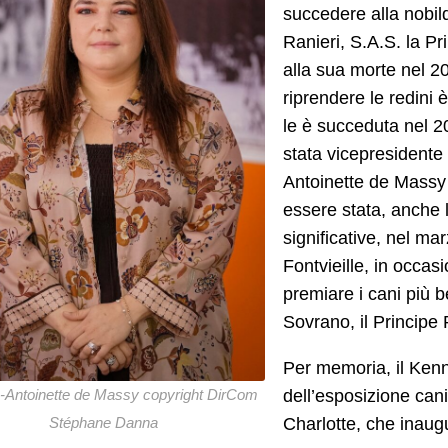
succedere alla nobild
Ranieri, S.A.S. la Pr
alla sua morte nel 2
riprendere le redini
le è succeduta nel 2
stata vicepresidente
Antoinette de Massy
essere stata, anche l
significative, nel m
Fontvieille, in occas
premiare i cani più b
Sovrano, il Principe 
Per memoria, il Ken
dell’esposizione can
-Antoinette de Massy copyright DirCom
Charlotte, che inaugu
Stéphane Danna