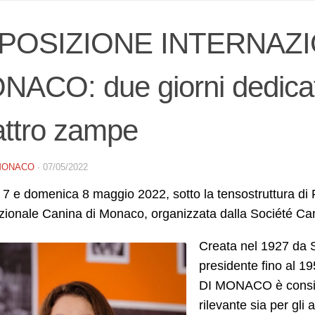
POSIZIONE INTERNAZI
ACO: due giorni dedicati 
attro zampe
MONACO
·
07/05/2022
7 e domenica 8 maggio 2022, sotto la tensostruttura di Fon
azionale Canina di Monaco, organizzata dalla Société C
Creata nel 1927 da S
presidente fino a
DI MONACO è consid
rilevante sia per gli 