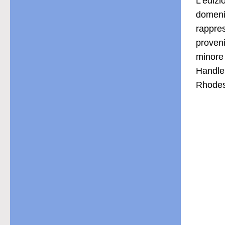
L’ediz
domenic
rappres
proveni
minore 
Handler
Rhodes