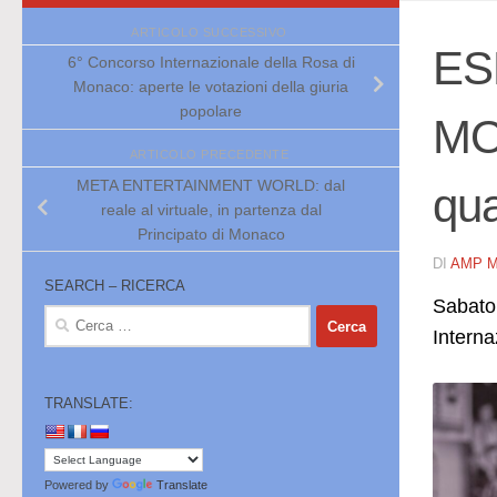
ARTICOLO SUCCESSIVO
ES
6° Concorso Internazionale della Rosa di
Monaco: aperte le votazioni della giuria
popolare
MON
ARTICOLO PRECEDENTE
META ENTERTAINMENT WORLD: dal
qu
reale al virtuale, in partenza dal
Principato di Monaco
DI
AMP 
SEARCH – RICERCA
Sabato 
Ricerca
Intern
per:
TRANSLATE:
Powered by
Translate