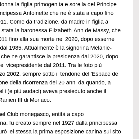
onna la figlia primogenita e sorella del Principe
incipessa Antoinette che ne è stata a capo fino
011. Come da tradizione, da madre in figlia a
 è stata la baronessa Elizabeth-Ann de Massy, che
011 fino alla sua morte nel 2020, dopo esserne
 dal 1985. Attualmente è la signorina Melanie-
 che ne garantisce la presidenza dal 2020, dopo
ei vicepresidente dal 2011. Tra le foto più
arzo 2002, sempre sotto il tendone dell’Espace de
ione della ricorrenza dei 20 anni da quando, a
elli (e più audaci) aveva presieduto anche il
Ranieri III di Monaco.
nel Club monegasco, entità a capo
ina, fu creato sempre nel 1927 dalla principessa
rò lei stessa la prima esposizione canina sul sito