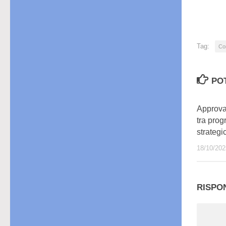
in
cor
Tag:
Co
PO
Approvat
tra prog
strategi
18/10/202
RISPO