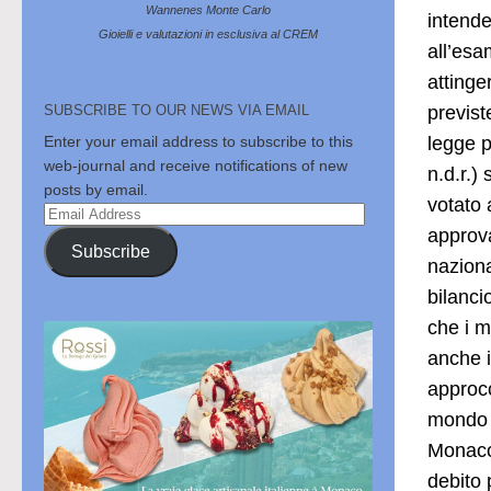
Wannenes Monte Carlo
intende
Gioielli e valutazioni in esclusiva al CREM
all’esa
attinge
previst
SUBSCRIBE TO OUR NEWS VIA EMAIL
legge p
Enter your email address to subscribe to this
web-journal and receive notifications of new
n.d.r.)
posts by email.
votato 
Email
approva
Address
Subscribe
naziona
bilanci
che i m
anche i
approcc
mondo 
Monaco 
debito 