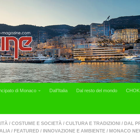
incipato di Monaco
Dall’Italia
Dal resto del mondo
CHOK
ITÀ
/
COSTUME E SOCIETÀ
/
CULTURA E TRADIZIONI
/
DAL P
ALIA
/
FEATURED
/
INNOVAZIONE E AMBIENTE
/
MONACO NE