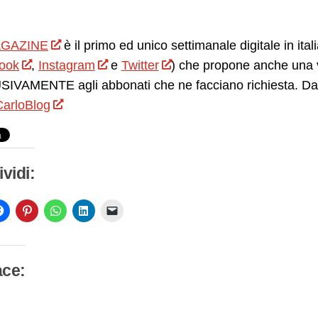
GAZINE
è il primo ed unico settimanale digitale in ita
ook
,
Instagram
e
Twitter
) che propone anche una v
IVAMENTE agli abbonati che ne facciano richiesta. Da 
arloBlog
vidi:
ace:
camento