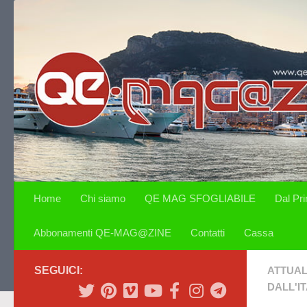
Salta al contenuto
Home
Chi siamo
QE MAG SFOGLIABILE
Dal Pr
Abbonamenti QE-MAG@ZINE
Contatti
Cassa
SEGUICI:
ATTUAL
DALL'IT