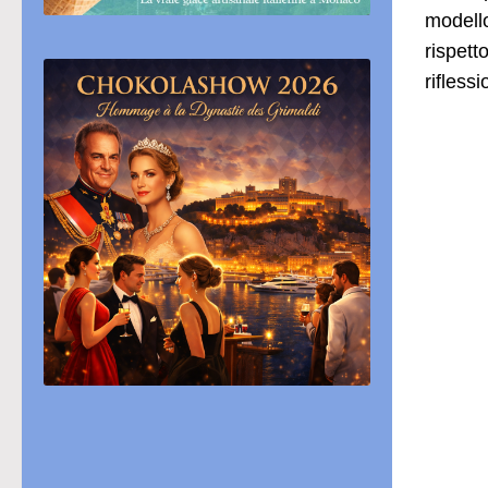
modello
rispett
rifless