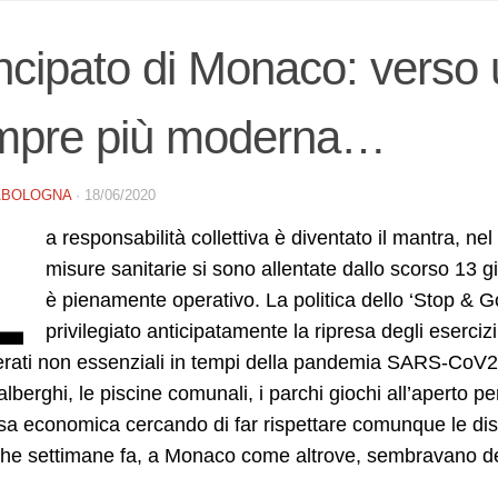
ncipato di Monaco: verso
mpre più moderna…
ABOLOGNA
·
18/06/2020
L
a responsabilità collettiva è diventato il mantra, n
misure sanitarie si sono allentate dallo scorso 13 
è pienamente operativo. La politica dello ‘Stop & 
privilegiato anticipatamente la ripresa degli eserci
rati non essenziali in tempi della pandemia SARS-CoV2;
alberghi, le piscine comunali, i parchi giochi all’aperto pe
esa economica cercando di far rispettare comunque le dist
he settimane fa, a Monaco come altrove, sembravano degl