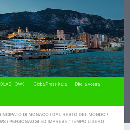
OLASHOW®
GlobalPress Italia
Dite la vostra
RINCIPATO DI MONACO
/
DAL RESTO DEL MONDO
/
WS
/
PERSONAGGI ED IMPRESE
/
TEMPO LIBERO