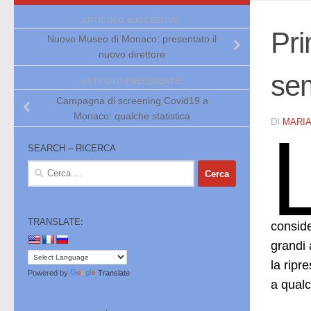
ARTICOLO SUCCESSIVO
Pri
Nuovo Museo di Monaco: presentato il
nuovo direttore
se
ARTICOLO PRECEDENTE
Campagna di screening Covid19 a
Monaco: qualche statistica
DI
MARI
SEARCH – RICERCA
Ricerca
per:
TRANSLATE:
conside
grandi 
la ripr
Powered by
Translate
a qualc