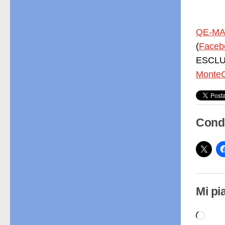
QE-MA
(
Faceb
ESCLUS
MonteC
Condi
Mi pi
Cari