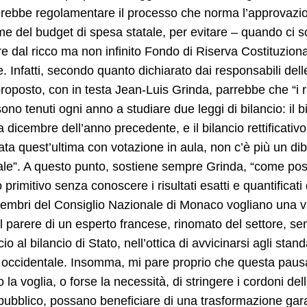
rebbe regolamentare il processo che norma l’approvazione 
me del budget di spesa statale, per evitare – quando ci 
re dal ricco ma non infinito Fondo di Riserva Costituziona
e. Infatti, secondo quanto dichiarato dai responsabili del
roposto, con in testa Jean-Luis Grinda, parrebbe che “i r
 sono tenuti ogni anno a studiare due leggi di bilancio: il 
a dicembre dell’anno precedente, e il bilancio rettificati
ta quest’ultima con votazione in aula, non c’è più un diba
le”. A questo punto, sostiene sempre Grinda, “come poss
o primitivo senza conoscere i risultati esatti e quantifica
embri del Consiglio Nazionale di Monaco vogliano una va
l parere di un esperto francese, rinomato del settore, s
io al bilancio di Stato, nell’ottica di avvicinarsi agli sta
occidentale. Insomma, mi pare proprio che questa pausa
la voglia, o forse la necessità, di stringere i cordoni de
pubblico, possano beneficiare di una trasformazione garan