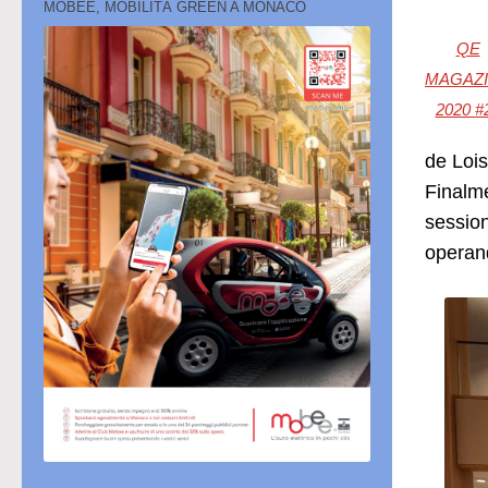
MOBEE, MOBILITÀ GREEN A MONACO
QE
MAGAZ
2020 #
de Lois
Finalme
session
operand