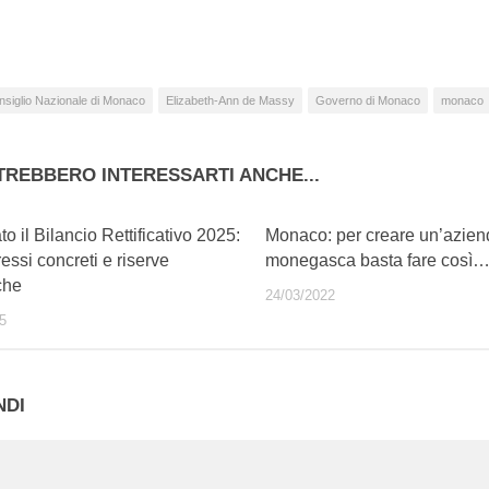
so…
nsiglio Nazionale di Monaco
Elizabeth-Ann de Massy
Governo di Monaco
monaco
TREBBERO INTERESSARTI ANCHE...
o il Bilancio Rettificativo 2025:
Monaco: per creare un’azien
ressi concreti e riserve
monegasca basta fare così
che
24/03/2022
5
NDI