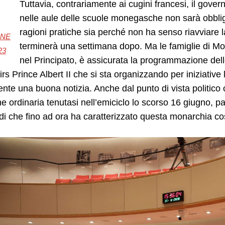
Tuttavia, contrariamente ai cugini francesi, il gover
nelle aule delle scuole monegasche non sarà obbliga
ragioni pratiche sia perché non ha senso riavviare 
INE
terminerà una settimana dopo. Ma le famiglie di M
23
nel Principato, è assicurata la programmazione delle
irs Prince Albert II che si sta organizzando per iniziative l
nte una buona notizia. Anche dal punto di vista politico ci
e ordinaria tenutasi nell’emiciclo lo scorso 16 giugno, pa
i che fino ad ora ha caratterizzato questa monarchia cost