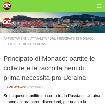
Salta al contenuto
APPUNTAMENTI
/
ATTUALITÀ
/
DAL PRINCIPATO DI MONACO
/
FEATURED
/
MONACO NEWS
Principato di Monaco: partite le
collette e le raccolta beni di
prima necessità pro Ucraina
DI
AMP MONACO
·
03/03/2022
Se su questo conflitto in corso tra la Russia e l’Ucraina
ci sono ancora pareri discordanti, per quanto la