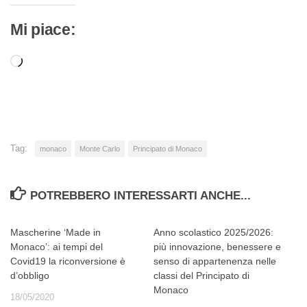
Mi piace:
Caricamento
in
corso…
Tag:
monaco
Monte Carlo
Principato di Monaco
POTREBBERO INTERESSARTI ANCHE...
Mascherine ‘Made in
Anno scolastico 2025/2026:
Monaco’: ai tempi del
più innovazione, benessere e
Covid19 la riconversione è
senso di appartenenza nelle
d’obbligo
classi del Principato di
Monaco
18/05/2020