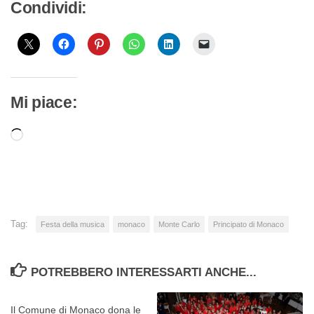
Condividi:
Mi piace:
Caricamento
in
corso…
Tag:
Festa della musica
monaco
Monte Carlo
Principato di Monaco
POTREBBERO INTERESSARTI ANCHE...
Il Comune di Monaco dona le