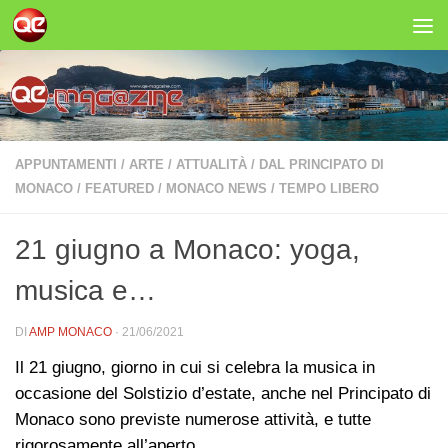
Salta al contenuto
APPUNTAMENTI
/
ARTE
/
ATTUALITÀ
/
DAL PRINCIPATO DI
MONACO
/
FEATURED
/
MONACO NEWS
/
TEMPO LIBERO
21 giugno a Monaco: yoga,
musica e…
DI
AMP MONACO
·
21/06/2021
Il 21 giugno, giorno in cui si celebra la musica in
occasione del Solstizio d’estate, anche nel Principato di
Monaco sono previste numerose attività, e tutte
rigorosamente all’aperto…