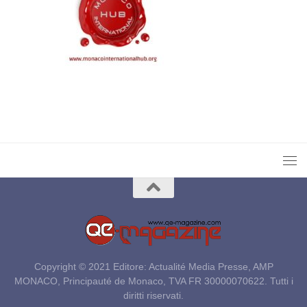
Copyright © 2021 Editore: Actualité Media Presse, AMP
MONACO, Principauté de Monaco, TVA FR 30000070622. Tutti i
diritti riservati.