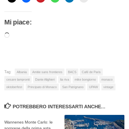
Mi piace:
Caricamento
in
corso…
Tag:
Albania
Amitie sans frontieres
BACS
Café de Paris
cesare lampronti
Dante Alighieri
lia riva
mike bongiorno
monaco
oktoberfest
Principato di Monaco
San Patrignano
UPAW
vintage
POTREBBERO INTERESSARTI ANCHE...
Wannenes Monte Carlo: le
sorprese della prima asta