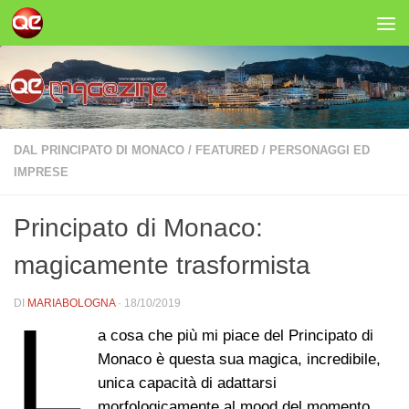
Salta al contenuto
DAL PRINCIPATO DI MONACO
/
FEATURED
/
PERSONAGGI ED
IMPRESE
Principato di Monaco:
magicamente trasformista
DI
MARIABOLOGNA
·
18/10/2019
L
a cosa che più mi piace del Principato di
Monaco è questa sua magica, incredibile,
unica capacità di adattarsi
morfologicamente al mood del momento.