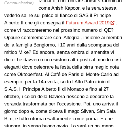
Monaco, d’incontrare artisti straordinari
Communication)
come Anish Kapoor, e la sera stessa
vederlo salire sul palco al fianco di SAS il Principe
Alberto II che gli consegna il
Futurum Award 2019
,
come vi racconteremo nel prossimo numero di QE?
Oppure commemorare con ‘Allegria’, insieme ai membri
della famiglia Bongiorno, i 10 anni dalla scomparsa del
mitico Mike? Ed ancora, senza ombra di smentita vi
dico che davvero non esistono altri posti al mondo così
eleganti dove celebrare la festa della birra meglio nota
come Oktoberfest. Al Café de Paris di Monte-Carlo ad
esempio, per la 14a volta, sotto l’Alto Patrocinio di
S.A.S. il Principe Alberto II di Monaco e fino al 27
ottobre, i colori della Baviera riescono a decorare la
veranda trasformata per l’occasione. Poi, uno arriva il
giorno dopo e, come diceva il mago Silvan, Sim Sala
Bim, e tutto ritorna esattamente come prima. E che
stupore, in senso buono ovvio. Lo sarà un po’ meno