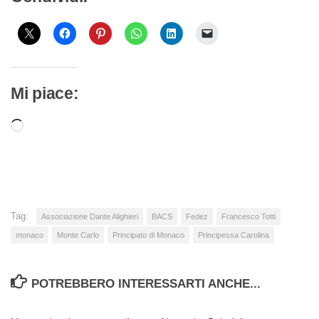
Mi piace:
Caricamento
in
corso…
Tag:
Associazione Dante Alighieri
BACS
Fedez
Francesco Totti
monaco
Monte Carlo
Principato di Monaco
Principessa Carolina
POTREBBERO INTERESSARTI ANCHE...