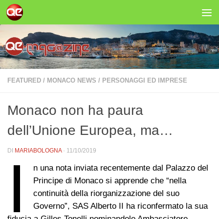
Salta al contenuto
FEATURED
/
MONACO NEWS
/
PERSONAGGI ED IMPRESE
Monaco non ha paura
dell’Unione Europea, ma…
DI
MARIABOLOGNA
·
11/10/2019
I
n una nota inviata recentemente dal Palazzo del
Principe di Monaco si apprende che “nella
continuità della riorganizzazione del suo
Governo”, SAS Alberto II ha riconfermato la sua
fiducia a Gilles Tonelli nominandolo Ambasciatore -