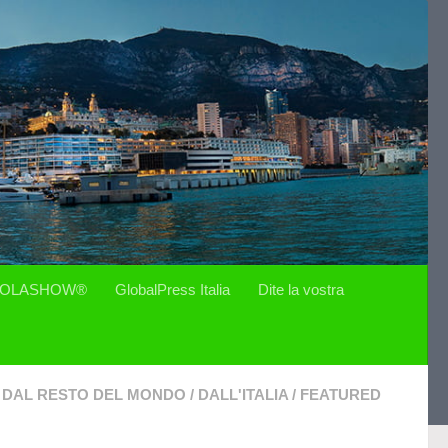
OLASHOW®
GlobalPress Italia
Dite la vostra
DAL RESTO DEL MONDO
/
DALL'ITALIA
/
FEATURED