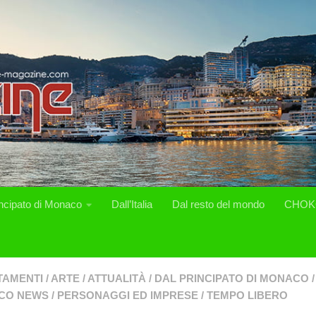
incipato di Monaco
Dall’Italia
Dal resto del mondo
CHOK
TAMENTI
/
ARTE
/
ATTUALITÀ
/
DAL PRINCIPATO DI MONACO
/
CO NEWS
/
PERSONAGGI ED IMPRESE
/
TEMPO LIBERO