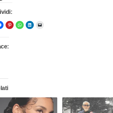
vidi:
ace:
camento
so…
lati