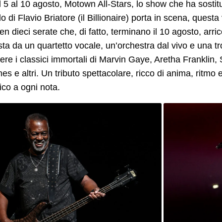
l 5 al 10 agosto, Motown All‑Stars, lo show che ha sostituit
lo di Flavio Briatore (il Billionaire) porta in scena, quest
n dieci serate che, di fatto, terminano il 10 agosto, a
a da un quartetto vocale, un’orchestra dal vivo e una trou
ivere i classici immortali di Marvin Gaye, Aretha Frankli
s e altri. Un tributo spettacolare, ricco di anima, ritmo 
lico a ogni nota.