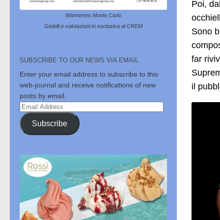
Poi, da
Wannenes Monte Carlo
occhiel
Gioielli e valutazioni in esclusiva al CREM
Sono be
compost
far riv
SUBSCRIBE TO OUR NEWS VIA EMAIL
Supreme
Enter your email address to subscribe to this
web-journal and receive notifications of new
il pubb
posts by email.
Email
Address
Subscribe