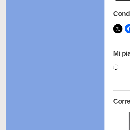
Condi
Mi pi
Cari
in
cor
Corre