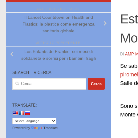
ARTICOLO SUCCESSIVO
Est
Il Lancet Countdown on Health and
Plastics: la plastica come emergenza
sanitaria globale
Mo
ARTICOLO PRECEDENTE
Les Enfants de Frankie: sei mesi di
DI
AMP 
solidarietà e sorrisi per i bambini fragili
Se saba
SEARCH – RICERCA
piromel
Ricerca
Salle d
per:
Sono st
TRANSLATE:
Monte C
Powered by
Translate