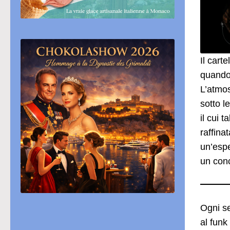
Il cart
quando 
L’atmos
sotto l
il cui 
raffina
un’espe
un conc
Ogni se
al funk