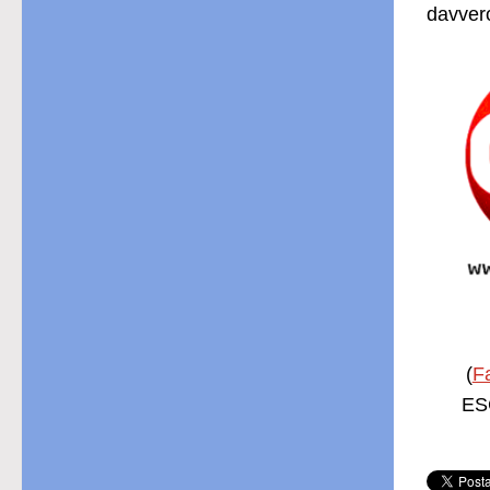
davvero
(
F
ESC