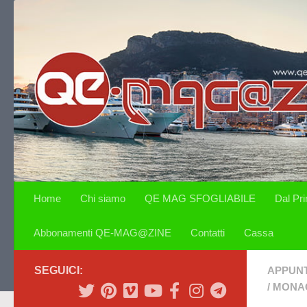
Salta al contenuto
Home
Chi siamo
QE MAG SFOGLIABILE
Dal Pr
Abbonamenti QE-MAG@ZINE
Contatti
Cassa
SEGUICI:
APPUN
/
MONA