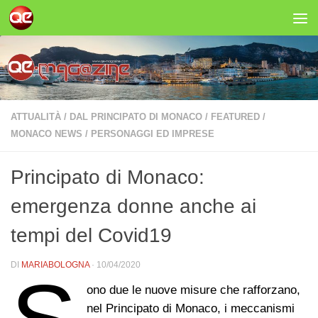
Salta al contenuto
ATTUALITÀ
/
DAL PRINCIPATO DI MONACO
/
FEATURED
/
MONACO NEWS
/
PERSONAGGI ED IMPRESE
Principato di Monaco:
emergenza donne anche ai
tempi del Covid19
DI
MARIABOLOGNA
·
10/04/2020
ono due le nuove misure che rafforzano,
nel Principato di Monaco, i meccanismi