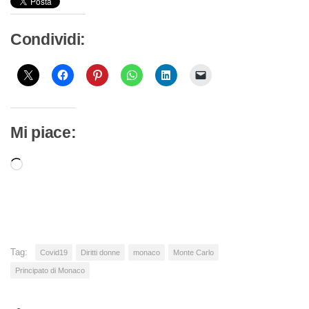
Condividi:
Mi piace:
Caricamento
in
corso…
Tag:
Covid19
Diritti donne
monaco
Monte Carlo
Principato di Monaco