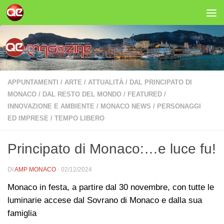
Salta al contenuto
APPUNTAMENTI
/
ARTE
/
ATTUALITÀ
/
DAL PRINCIPATO DI
MONACO
/
DAL RESTO DEL MONDO
/
FEATURED
/
INNOVAZIONE E AMBIENTE
/
MONACO NEWS
/
PERSONAGGI
ED IMPRESE
/
TEMPO LIBERO
Principato di Monaco:…e luce fu!
DI
AMP MONACO
·
02/12/2024
Monaco in festa, a partire dal 30 novembre, con tutte le
luminarie accese dal Sovrano di Monaco e dalla sua
famiglia