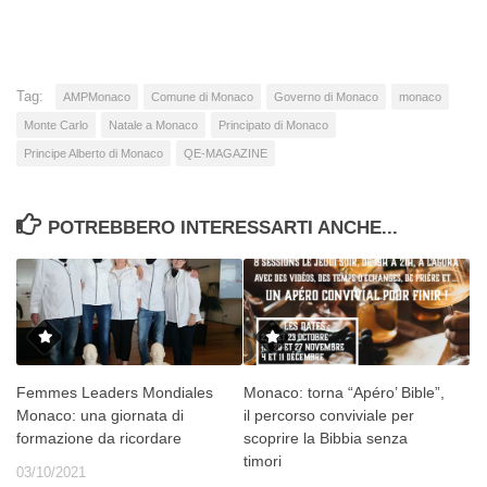
corso…
Tag:
AMPMonaco
Comune di Monaco
Governo di Monaco
monaco
Monte Carlo
Natale a Monaco
Principato di Monaco
Principe Alberto di Monaco
QE-MAGAZINE
POTREBBERO INTERESSARTI ANCHE...
Femmes Leaders Mondiales
Monaco: torna “Apéro’ Bible”,
Monaco: una giornata di
il percorso conviviale per
formazione da ricordare
scoprire la Bibbia senza
timori
03/10/2021