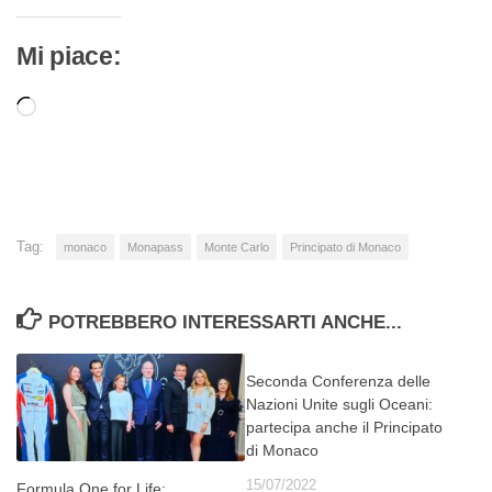
Mi piace:
Caricamento
in
corso…
Tag:
monaco
Monapass
Monte Carlo
Principato di Monaco
POTREBBERO INTERESSARTI ANCHE...
Seconda Conferenza delle
Nazioni Unite sugli Oceani:
partecipa anche il Principato
di Monaco
15/07/2022
Formula One for Life: