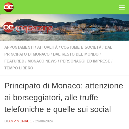
Salta al contenuto
APPUNTAMENTI
/
ATTUALITÀ
/
COSTUME E SOCIETÀ
/
DAL
PRINCIPATO DI MONACO
/
DAL RESTO DEL MONDO
/
FEATURED
/
MONACO NEWS
/
PERSONAGGI ED IMPRESE
/
TEMPO LIBERO
Principato di Monaco: attenzione
ai borseggiatori, alle truffe
telefoniche e quelle sui social
DI
AMP MONACO
·
29/08/2024