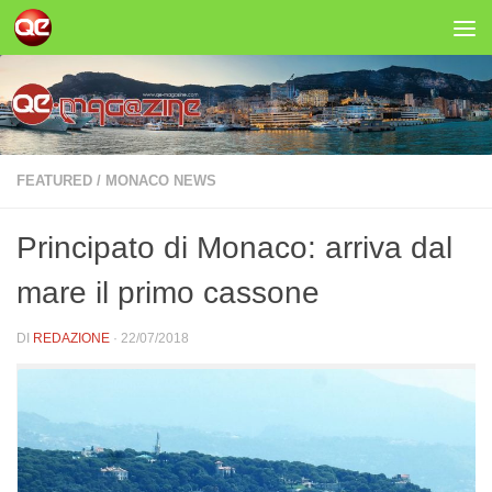
Salta al contenuto
FEATURED
/
MONACO NEWS
Principato di Monaco: arriva dal
mare il primo cassone
DI
REDAZIONE
·
22/07/2018