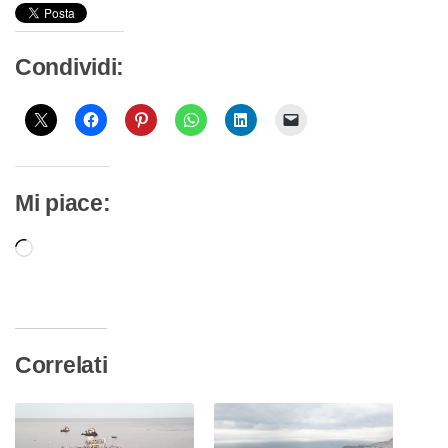
Condividi:
Mi piace:
Caricamento
in
corso…
Correlati