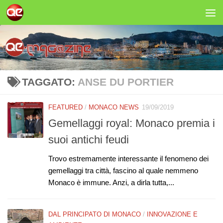
Salta al contenuto
TAGGATO:
ANSE DU PORTIER
FEATURED
/
MONACO NEWS
19/09/2019
Gemellaggi royal: Monaco premia i
suoi antichi feudi
Trovo estremamente interessante il fenomeno dei
gemellaggi tra città, fascino al quale nemmeno
Monaco è immune. Anzi, a dirla tutta,...
DAL PRINCIPATO DI MONACO
/
INNOVAZIONE E