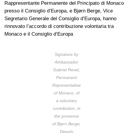
Rappresentante Permanente del Principato di Monaco
presso il Consiglio d’Europa, e Bjørn Berge, Vice
Segretario Generale del Consiglio d’Europa, hanno
rinnovato l’accordo di contribuzione volontaria tra
Monaco e il Consiglio d’Europa
Signature by
Ambassador
Gabriel Revel,
Permanent
Representative
of Monaco, of
a voluntary
contribution, in
the presence
of Bjørn Berge,
Deputy