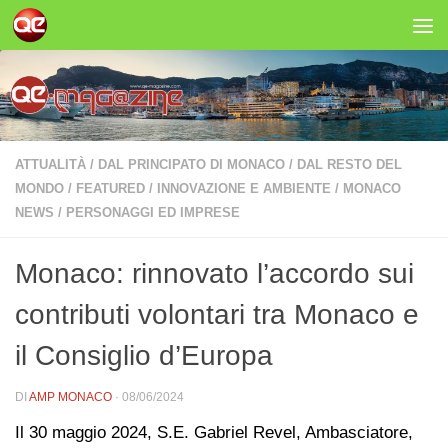
Salta al contenuto
ATTUALITÀ
/
DAL PRINCIPATO DI MONACO
/
DAL RESTO DEL
MONDO
/
FEATURED
/
INNOVAZIONE E AMBIENTE
/
MONACO
NEWS
/
PERSONAGGI ED IMPRESE
Monaco: rinnovato l’accordo sui
contributi volontari tra Monaco e
il Consiglio d’Europa
DI
AMP MONACO
·
08/06/2024
Il 30 maggio 2024, S.E. Gabriel Revel, Ambasciatore,