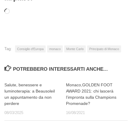
Caricamento
in
corso…
Tag:
Consiglio d'Europa
monaco
Monte Carlo
Principato di Monaco
POTREBBERO INTERESSARTI ANCHE...
Salute, benessere e
Monaco,GOLDEN FOOT
luminoterapia: a Beausoleil
AWARD 2021: chi lascerà
un appuntamento da non
l’impronta sulla Champions
perdere
Promenade?
08/03/2025
16/08/2021