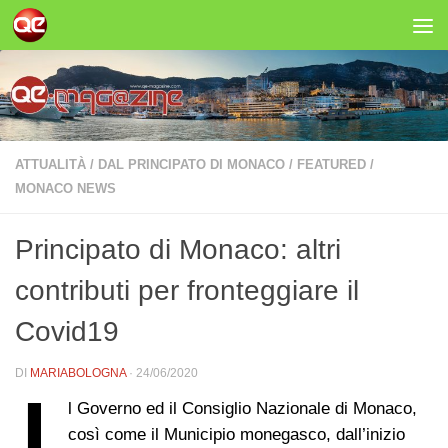
Salta al contenuto
ATTUALITÀ
/
DAL PRINCIPATO DI MONACO
/
FEATURED
/
MONACO NEWS
Principato di Monaco: altri
contributi per fronteggiare il
Covid19
DI
MARIABOLOGNA
·
24/06/2020
l Governo ed il Consiglio Nazionale di Monaco,
così come il Municipio monegasco, dall’inizio