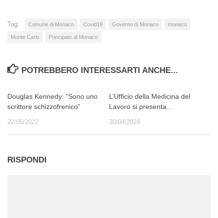
Tag:
Comune di Monaco
Covid19
Governo di Monaco
monaco
Monte Carlo
Principato di Monaco
POTREBBERO INTERESSARTI ANCHE...
Douglas Kennedy: “Sono uno
L’Ufficio della Medicina del
scrittore schizzofrenico”
Lavoro si presenta…
22/05/2022
30/04/2024
RISPONDI