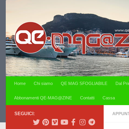
Salta al contenuto
Home
Chi siamo
QE MAG SFOGLIABILE
Dal Pr
Abbonamenti QE-MAG@ZINE
Contatti
Cassa
SEGUICI:
APPUN