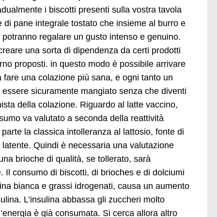
adualmente i biscotti presenti sulla vostra tavola
ne di pane integrale tostato che insieme al burro e
 potranno regalare un gusto intenso e genuino.
reare una sorta di dipendenza da certi prodotti
forno proposti. in questo modo è possibile arrivare
fare una colazione più sana, e ogni tanto un
rà essere sicuramente mangiato senza che diventi
nista della colazione. Riguardo al latte vaccino,
sumo va valutato a seconda della reattività
arte la classica intolleranza al lattosio, fonte di
ma latente. Quindi è necessaria una valutazione
 brioche di qualità, se tollerato, sarà
Il consumo di biscotti, di brioches e di dolciumi
arina bianca e grassi idrogenati, causa un aumento
lina. L’insulina abbassa gli zuccheri molto
l’energia è già consumata. Si cerca allora altro