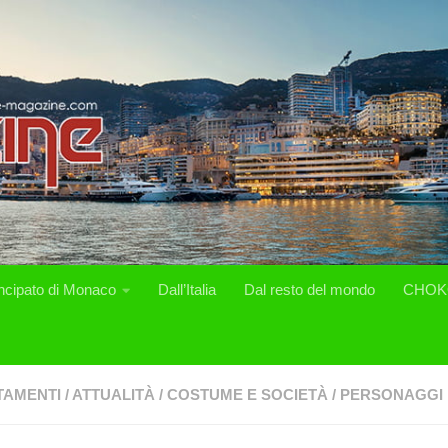
incipato di Monaco
Dall’Italia
Dal resto del mondo
CHOK
TAMENTI
/
ATTUALITÀ
/
COSTUME E SOCIETÀ
/
PERSONAGGI 