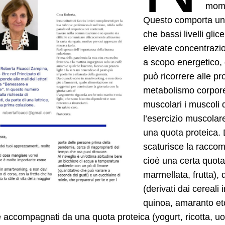
mome
Questo comporta un
che bassi livelli glic
elevate concentrazion
a scopo energetico, q
può ricorrere alle pr
metabolismo corpore
muscolari i muscoli 
l’esercizio muscolare
una quota proteica. 
scaturisce la raccom
cioè una certa quota 
marmellata, frutta), 
(derivati dai cereali
quinoa, amaranto etc
accompagnati da una quota proteica (yogurt, ricotta, uo