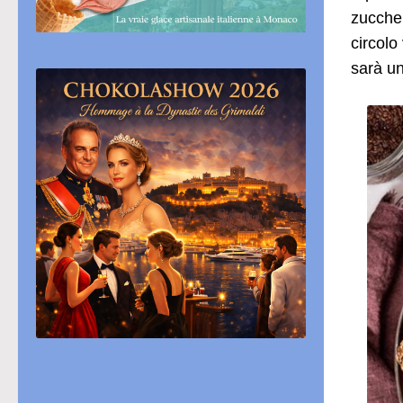
zuccher
circolo
sarà un