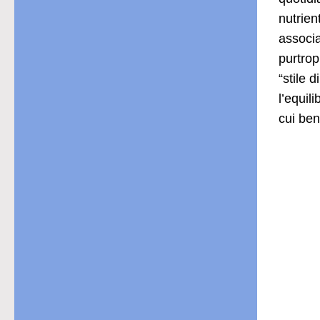
nutrien
associa
purtrop
“stile 
l’equil
cui ben