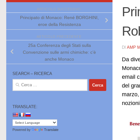
Pri
ARTICOLO SUCCESSIVO
Principato di Monaco: René BORGHINI,
eroe della Resistenza
Rob
ARTICOLO PRECEDENTE
25a Conferenza degli Stati sulla
DI
AMP 
Convenzione sulle armi chimiche: c’è
Da dive
anche Monaco
Monaco 
SEARCH – RICERCA
email c
Ricerca
del gra
per:
marzo, 
nozioni
TRANSLATE:
Powered by
Translate