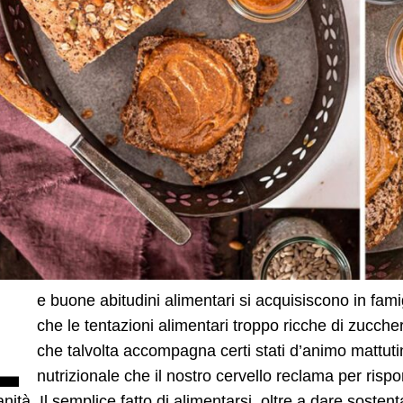
L
e buone abitudini alimentari si acquisiscono in fami
che le tentazioni alimentari troppo ricche di zucche
che talvolta accompagna certi stati d’animo mattutin
nutrizionale che il nostro cervello reclama per risp
anità. Il semplice fatto di alimentarsi, oltre a dare soste