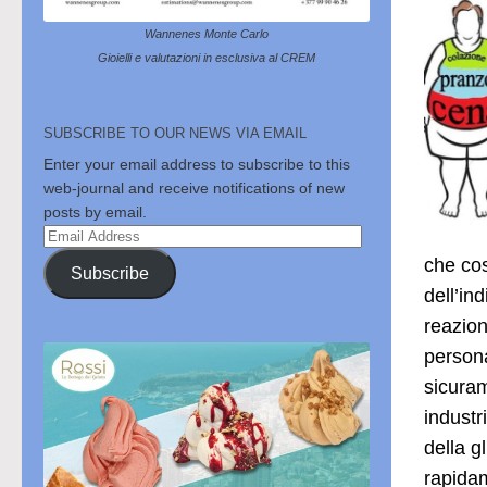
Wannenes Monte Carlo
Gioielli e valutazioni in esclusiva al CREM
SUBSCRIBE TO OUR NEWS VIA EMAIL
Enter your email address to subscribe to this
web-journal and receive notifications of new
posts by email.
Email
Address
che cos
Subscribe
dell’in
reazion
persona
sicuram
industr
della g
rapidam