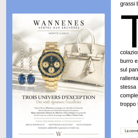
grassi 
colazio
burro e
sul pan
rallent
stessa 
comples
troppo 