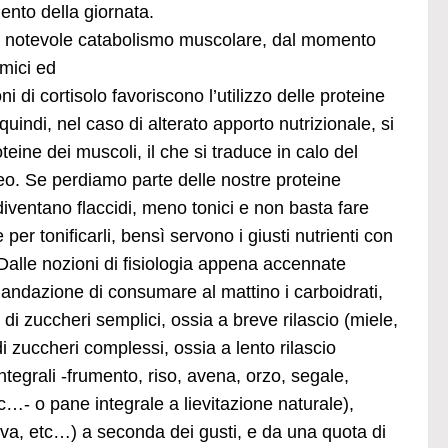
nto della giornata.
 notevole catabolismo muscolare, dal momento
emici ed
i di cortisolo favoriscono l’utilizzo delle proteine
uindi, nel caso di alterato apporto nutrizionale, si
oteine dei muscoli, il che si traduce in calo del
o. Se perdiamo parte delle nostre proteine
diventano flaccidi, meno tonici e non basta fare
 per tonificarli, bensì servono i giusti nutrienti con
Dalle nozioni di fisiologia appena accennate
andazione di consumare al mattino i carboidrati,
di zuccheri semplici, ossia a breve rilascio (miele,
di zuccheri complessi, ossia a lento rilascio
 integrali -frumento, riso, avena, orzo, segale,
…- o pane integrale a lievitazione naturale),
va, etc…) a seconda dei gusti, e da una quota di