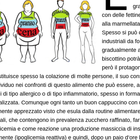
gr
con delle fetti
alla marmellata
Spesso si può c
industriali da 
gradualmente a 
biscottino pot
però il protago
tituisce spesso la colazione di molte persone, il suo con
dividuo nei confronti di questo alimento che può essere, a p
i di tipo allergico o di tipo infiammatorio, spesso in for
lizzata. Comunque ogni tanto un buon cappuccino con una
ente apprezzato visto che esula dalla routine alimentare. 
iali, che contengono in prevalenza zucchero raffinato, f
licemia e come reazione una produzione massiccia di insu
ente (ipoglicemia reattiva) e quindi, dopo un paio d’ore 