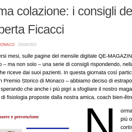
ma colazione: i consigli d
erta Ficacci
MONACO
·
25/04/2021
rsi mesi, sulle pagine del mensile digitale QE-MAGAZINE, 
– ma non solo – una serie di consigli rispondendo, nella 
he riceve dai suoi pazienti. In questa giornata così partic
n Premio Storico di Monaco – abbiamo deciso di estrapola
sperando che anche i più pigri a sfogliare il nostro ma
 di fisiologia proposte dalla nostra amica, coach bien-êt
N
orma
più o
corti