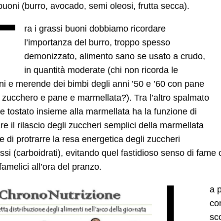
buoni (burro, avocado, semi oleosi, frutta secca).
T
ra i grassi buoni dobbiamo ricordare
l’importanza del burro, troppo spesso
demonizzato, alimento sano se usato a crudo,
in quantità moderate (chi non ricorda le
ni e merende dei bimbi degli anni ’50 e ’60 con pane
 zucchero e pane e marmellata?). Tra l’altro spalmato
e tostato insieme alla marmellata ha la funzione di
are il rilascio degli zuccheri semplici della marmellata
e di protrarre la resa energetica degli zuccheri
si (carboidrati), evitando quel fastidioso senso di fame
famelici all’ora del pranzo.
L
a 
con
sco