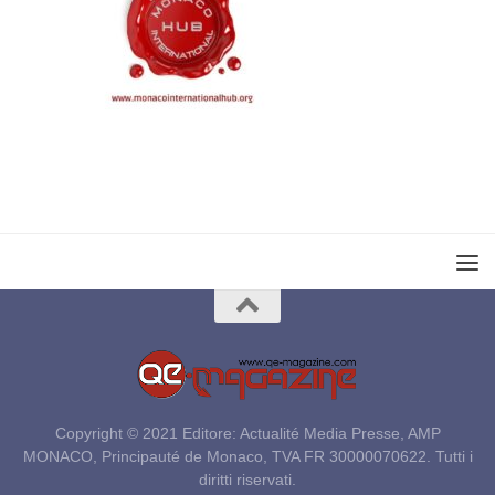
Copyright © 2021 Editore: Actualité Media Presse, AMP
MONACO, Principauté de Monaco, TVA FR 30000070622. Tutti i
diritti riservati.