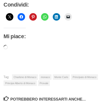
Condividi:
Mi piace:
Caricamento
in
corso…
Tag:
Charlene di Monaco
monaco
Monte Carlo
Principato di Monaco
Principe Alberto di Monaco
Provale
POTREBBERO INTERESSARTI ANCHE...