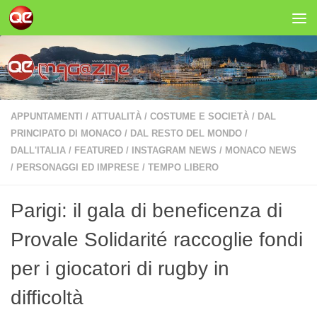
Salta al contenuto
APPUNTAMENTI
/
ATTUALITÀ
/
COSTUME E SOCIETÀ
/
DAL
PRINCIPATO DI MONACO
/
DAL RESTO DEL MONDO
/
DALL'ITALIA
/
FEATURED
/
INSTAGRAM NEWS
/
MONACO NEWS
/
PERSONAGGI ED IMPRESE
/
TEMPO LIBERO
Parigi: il gala di beneficenza di
Provale Solidarité raccoglie fondi
per i giocatori di rugby in
difficoltà