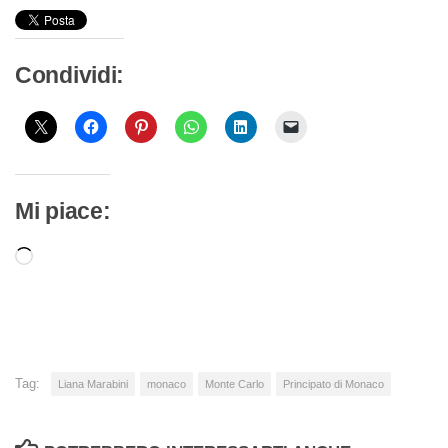
Condividi:
Mi piace:
Caricamento
in
corso…
Tag:
Liana Marabini
monaco
Monte Carlo
Principato di Monaco