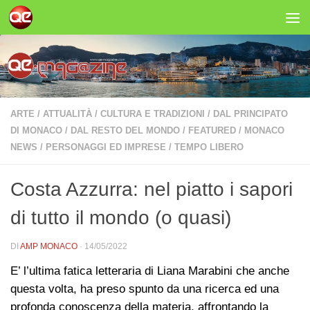
Salta al contenuto
ARTE
/
ATTUALITÀ
/
CULTURA E TRADIZIONI
/
DAL PRINCIPATO
DI MONACO
/
DAL RESTO DEL MONDO
/
FEATURED
/
MONACO
NEWS
/
PERSONAGGI ED IMPRESE
/
TEMPO LIBERO
Costa Azzurra: nel piatto i sapori
di tutto il mondo (o quasi)
DI
AMP MONACO
·
14/05/2022
E’ l’ultima fatica letteraria di Liana Marabini che anche
questa volta, ha preso spunto da una ricerca ed una
profonda conoscenza della materia, affrontando la