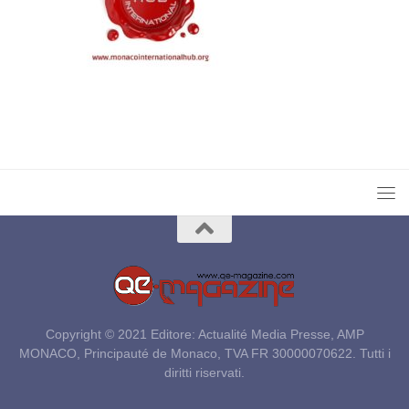
Copyright © 2021 Editore: Actualité Media Presse, AMP
MONACO, Principauté de Monaco, TVA FR 30000070622. Tutti i
diritti riservati.