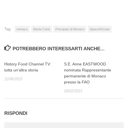
in
corso…
Tag:
monaco
Monte Carlo
Principato di Monaco
Space4Ocean
POTREBBERO INTERESSARTI ANCHE...
History Food Channel TV:
S.E. Anne EASTWOOD
tutta un’altra storia
nominata Rappresentante
permanente di Monaco
11/06/2023
presso la FAO
20/02/2023
RISPONDI