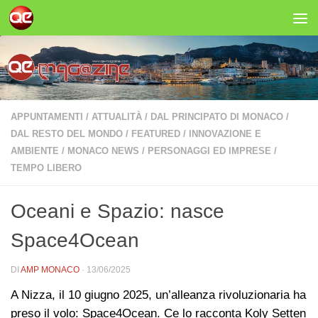
Salta al contenuto
APPUNTAMENTI
/
ATTUALITÀ
/
DAL PRINCIPATO DI MONACO
/
DAL RESTO DEL MONDO
/
FEATURED
/
INNOVAZIONE E
AMBIENTE
/
MONACO NEWS
/
PERSONAGGI ED IMPRESE
/
TEMPO LIBERO
Oceani e Spazio: nasce
Space4Ocean
DI
AMP MONACO
·
13/06/2025
A Nizza, il 10 giugno 2025, un’alleanza rivoluzionaria ha
preso il volo: Space4Ocean. Ce lo racconta Koly Setten