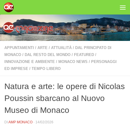
Salta al contenuto
APPUNTAMENTI
/
ARTE
/
ATTUALITÀ
/
DAL PRINCIPATO DI
MONACO
/
DAL RESTO DEL MONDO
/
FEATURED
/
INNOVAZIONE E AMBIENTE
/
MONACO NEWS
/
PERSONAGGI
ED IMPRESE
/
TEMPO LIBERO
Natura e arte: le opere di Nicolas
Poussin sbarcano al Nuovo
Museo di Monaco
DI
AMP MONACO
·
14/02/2026