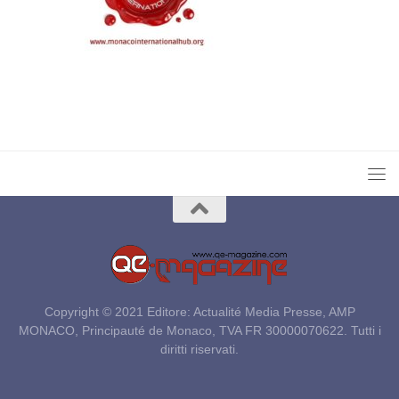
Copyright © 2021 Editore: Actualité Media Presse, AMP
MONACO, Principauté de Monaco, TVA FR 30000070622. Tutti i
diritti riservati.