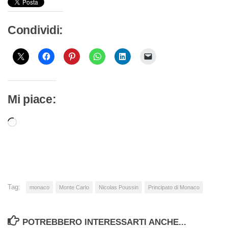
Condividi:
Mi piace:
Caricamento
in
corso…
Tag:
monaco
Monte Carlo
Nicolas Poussin
Principato di Monaco
POTREBBERO INTERESSARTI ANCHE...