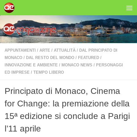
Salta al contenuto
APPUNTAMENTI
/
ARTE
/
ATTUALITÀ
/
DAL PRINCIPATO DI
MONACO
/
DAL RESTO DEL MONDO
/
FEATURED
/
INNOVAZIONE E AMBIENTE
/
MONACO NEWS
/
PERSONAGGI
ED IMPRESE
/
TEMPO LIBERO
Principato di Monaco, Cinema
for Change: la premiazione della
15ª edizione si conclude a Parigi
l’11 aprile