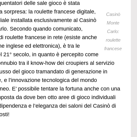
equentatori delle sale gioco è stata
a sorpresa: la roulette francese digitale,
Casinò
iale installata esclusivamente al Casinò
Monte
rlo. Secondo quando comunicato,
Carlo:
di roulette francese in rete (esiste anche
roulette
ne inglese ed elettronica), è tra le
francese
el 21° secolo, in quanto è percepito come
connubio tra il know-how dei croupiers al servizio
lusso del gioco tramandato di generazione in
, e l’innovazione tecnologica del mondo
eo. E’ possibile tentare la fortuna anche con una
posta da dove ben otto aree di gioco individuali
 dipendenza e l’eleganza dei saloni del Casinò di
osti!