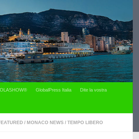
OLASHOW®
GlobalPress Italia
Dite la vostra
FEATURED
/
MONACO NEWS
/
TEMPO LIBERO