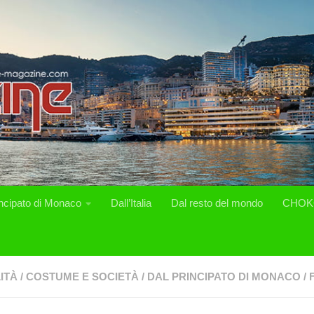
incipato di Monaco
Dall’Italia
Dal resto del mondo
CHOK
ITÀ
/
COSTUME E SOCIETÀ
/
DAL PRINCIPATO DI MONACO
/