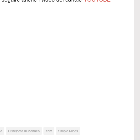
lo
Principato di Monaco
sbm
Simple Minds