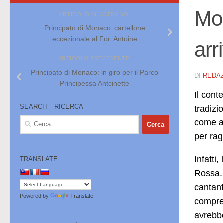
Mon
ARTICOLO SUCCESSIVO
Principato di Monaco: cartellone
eccezionale al Fort Antoine
arr
ARTICOLO PRECEDENTE
Principato di Monaco: in giro per il Parco
DI
REDA
Principessa Antoinette
Il cont
SEARCH – RICERCA
tradizi
Ricerca
come av
per:
per rag
Infatti
TRANSLATE:
Rossa. 
cantant
Powered by
Translate
compren
avrebbe