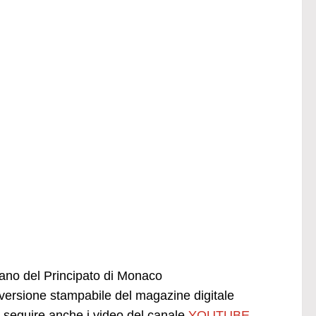
liano del Principato di Monaco
ersione stampabile del magazine digitale
seguire anche i video del canale
YOUTUBE