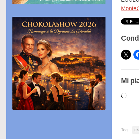
MonteC
Condi
Mi pi
Cari
in
cor
Tag:
Ca