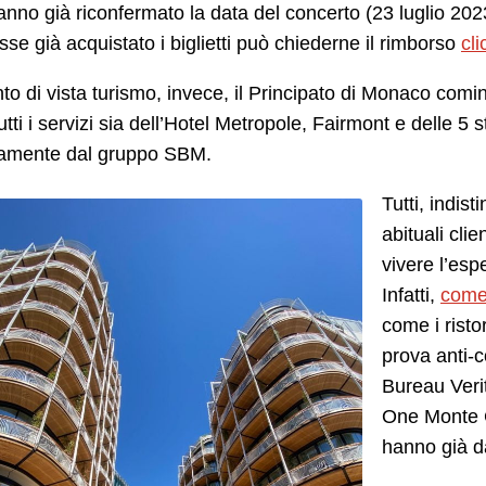
anno già riconfermato la data del concerto (23 luglio 202
sse già acquistato i biglietti può chiederne il rimborso
cl
to di vista turismo, invece, il Principato di Monaco comin
tutti i servizi sia dell’Hotel Metropole, Fairmont e delle 5
ttamente dal gruppo SBM.
Tutti, indis
abituali clie
vivere l’esp
Infatti,
come 
come i risto
prova anti-co
Bureau Veri
One Monte Ca
hanno già da