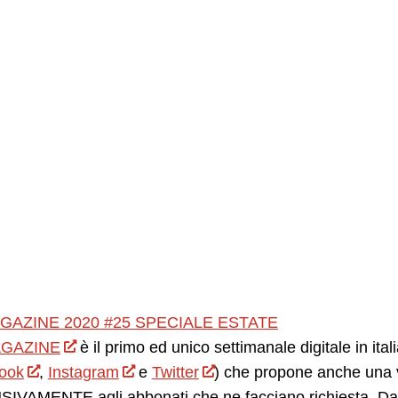
GAZINE 2020 #25 SPECIALE ESTATE
GAZINE
è il primo ed unico settimanale digitale in ita
ook
,
Instagram
e
Twitter
) che propone anche una v
IVAMENTE agli abbonati che ne facciano richiesta. Da 