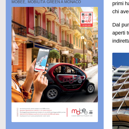
MOBEE, MOBILITÀ GREEN A MONACO
primi h
chi ave
Dal pun
aperti 
indire