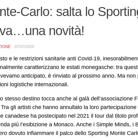
te-Carlo: salta lo Sport
iva…una novità!
ZIONE
·
07/07/2020
esto e le restrizioni sanitarie anti Covid-19, inesorabilm
onalmente caratterizzano le estati monegasche: tra ques
evamo anticipato, è rinviato al prossimo anno. Ma non pe
ioni logistiche internazionali.
, lo stesso destino tocca anche al galà dell’associazione 
Tra gli artisti che hanno annullato la loro partecipazion
e canadese ha postecipato nel 2021 il tour dal titolo pro
da più l’esibizione a Monaco. Anche i Simple Minds, i B
ro dovuto infiammare il palco dello Sporting Monte Carlo