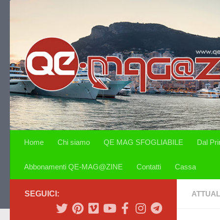
Salta al contenuto
Home
Chi siamo
QE MAG SFOGLIABILE
Dal Pr
Abbonamenti QE-MAG@ZINE
Contatti
Cassa
SEGUICI:
ATTUAL