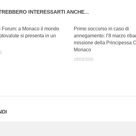
TREBBERO INTERESSARTI ANCHE...
i Forum: a Monaco il mondo
Primo soccorso in caso di
iptovalute si presenta in un
annegamento: l’8 marzo ribad
missione della Principessa C
Monaco
2
10/03/2025
NDI