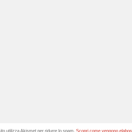
ito utilizza Akismet per ridurre lo spam.
Scopri come vengono elaborati