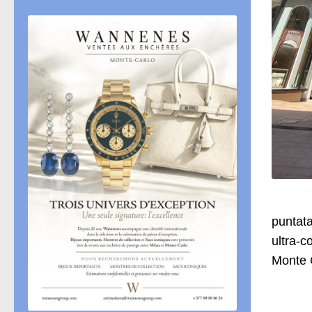
puntata
ultra-c
Monte C