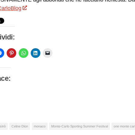
arloBlog
vidi:
ace:
camento
so…
sinò
Celine Dion
monaco
Monte-Carlo Sporting Summer Festival
one monte car