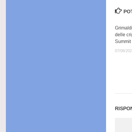
PO
Grimald
delle cr
Summit
07/08/202
RISPO