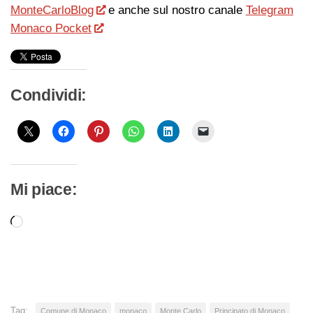
MonteCarloBlog
e anche sul nostro canale
Telegram
Monaco Pocket
Condividi:
Mi piace:
Caricamento
in
corso…
Tag:
Comune di Monaco
monaco
Monte Carlo
Principato di Monaco