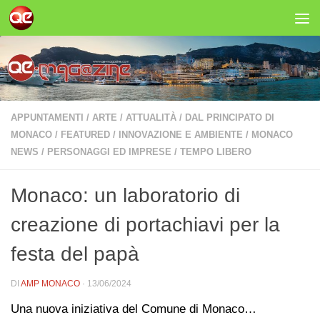
Salta al contenuto
APPUNTAMENTI
/
ARTE
/
ATTUALITÀ
/
DAL PRINCIPATO DI
MONACO
/
FEATURED
/
INNOVAZIONE E AMBIENTE
/
MONACO
NEWS
/
PERSONAGGI ED IMPRESE
/
TEMPO LIBERO
Monaco: un laboratorio di
creazione di portachiavi per la
festa del papà
DI
AMP MONACO
·
13/06/2024
Una nuova iniziativa del Comune di Monaco…