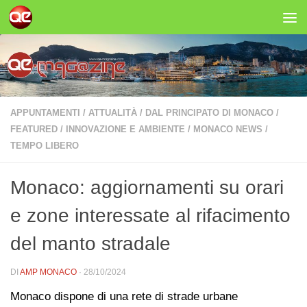
Salta al contenuto
APPUNTAMENTI
/
ATTUALITÀ
/
DAL PRINCIPATO DI MONACO
/
FEATURED
/
INNOVAZIONE E AMBIENTE
/
MONACO NEWS
/
TEMPO LIBERO
Monaco: aggiornamenti su orari
e zone interessate al rifacimento
del manto stradale
DI
AMP MONACO
·
28/10/2024
Monaco dispone di una rete di strade urbane