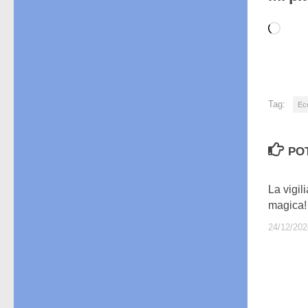
Cari
in
cor
Tag:
Eco
PO
La vigil
magica!
24/12/202