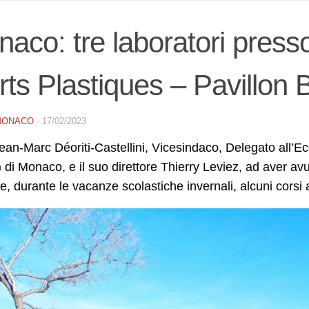
aco: tre laboratori press
rts Plastiques – Pavillon
MONACO
·
17/02/2023
an-Marc Déoriti-Castellini, Vicesindaco, Delegato all’Ec
di Monaco, e il suo direttore Thierry Leviez, ad aver avut
e, durante le vacanze scolastiche invernali, alcuni corsi am