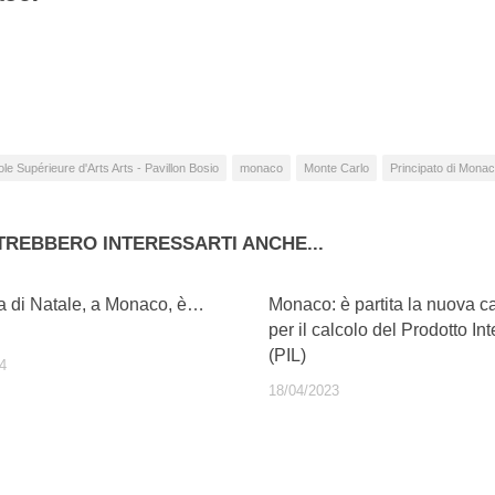
camento
so…
le Supérieure d'Arts Arts - Pavillon Bosio
monaco
Monte Carlo
Principato di Mona
TREBBERO INTERESSARTI ANCHE...
ia di Natale, a Monaco, è…
Monaco: è partita la nuova
per il calcolo del Prodotto In
(PIL)
4
18/04/2023