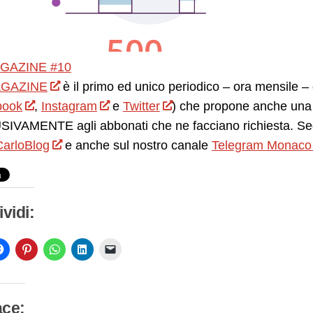
GAZINE #10
GAZINE
è il primo ed unico periodico – ora mensile – d
book
,
Instagram
e
Twitter
) che propone anche una 
IVAMENTE agli abbonati che ne facciano richiesta. Seg
arloBlog
e anche sul nostro canale
Telegram Monaco
vidi:
ace: