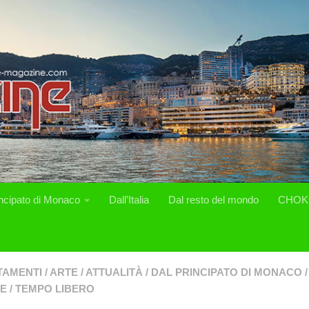
incipato di Monaco
Dall’Italia
Dal resto del mondo
CHOK
TAMENTI
/
ARTE
/
ATTUALITÀ
/
DAL PRINCIPATO DI MONACO
/
SE
/
TEMPO LIBERO