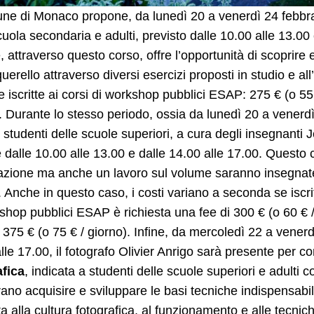
une di Monaco propone, da lunedì 20 a venerdì 24 febbr
cuola secondaria e adulti, previsto dalle 10.00 alle 13.00
, attraverso questo corso, offre l’opportunità di scoprire
querello attraverso diversi esercizi proposti in studio e a
 iscritte ai corsi di workshop pubblici ESAP: 275 € (o 55 € /
. Durante lo stesso periodo, ossia da lunedì 20 a venerd
e studenti delle scuole superiori, a cura degli insegnant
dalle 10.00 alle 13.00 e dalle 14.00 alle 17.00. Questo cors
zione ma anche un lavoro sul volume saranno insegnate 
Anche in questo caso, i costi variano a seconda se iscrit
shop pubblici ESAP è richiesta una fee di 300 € (o 60 € / 
 375 € (o 75 € / giorno). Infine, da mercoledì 22 a venerd
lle 17.00, il fotografo Olivier Anrigo sarà presente per 
afica
, indicata a studenti delle scuole superiori e adulti
ano acquisire e sviluppare le basi tecniche indispensabil
ta alla cultura fotografica, al funzionamento e alle tecnic