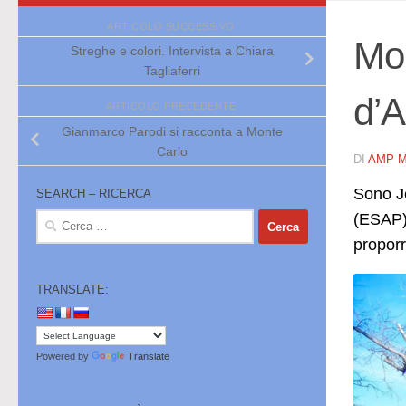
ARTICOLO SUCCESSIVO
Mon
Streghe e colori. Intervista a Chiara
Tagliaferri
d’A
ARTICOLO PRECEDENTE
Gianmarco Parodi si racconta a Monte
Carlo
DI
AMP 
Sono Je
SEARCH – RICERCA
(ESAP) 
Ricerca
per:
proporr
TRANSLATE:
Powered by
Translate