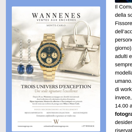
Il Com
della s
Fissore
dell’ac
persone
giorno)
adulti 
sempre 
modella
umano. 
di work
invece,
14.00 a
fotogr
desider
riserva