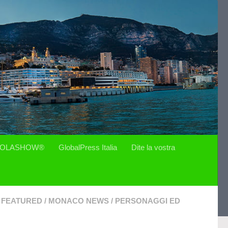
OLASHOW®
GlobalPress Italia
Dite la vostra
FEATURED
/
MONACO NEWS
/
PERSONAGGI ED