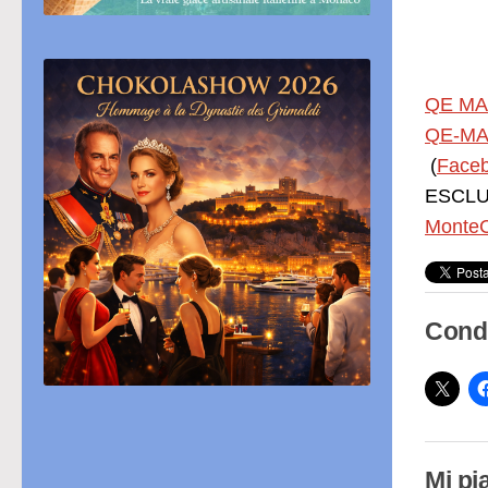
QE MA
QE-MA
(
Face
ESCLUS
MonteC
Condi
Mi pi