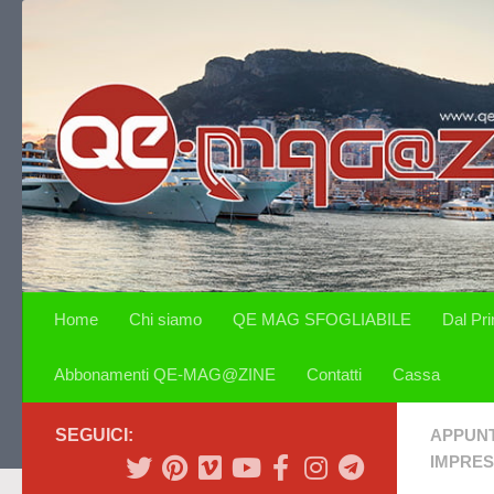
Salta al contenuto
Home
Chi siamo
QE MAG SFOGLIABILE
Dal Pr
Abbonamenti QE-MAG@ZINE
Contatti
Cassa
SEGUICI:
APPUN
IMPRE