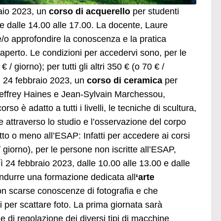
aio 2023, un
corso di acquerello
per studenti
 e dalle 14.00 alle 17.00. La docente, Laure
 e/o approfondire la conoscenza e la pratica
ll’aperto. Le condizioni per accedervi sono, per le
 giorno); per tutti gli altri 350 € (o 70 € /
ì 24 febbraio 2023, un
corso di ceramica
per
i Jeffrey Haines e Jean-Sylvain Marchessou,
o è adatto a tutti i livelli, le tecniche di scultura,
attraverso lo studio e l’osservazione del corpo
to o meno all’ESAP: Infatti per accedere ai corsi
giorno), per le persone non iscritte all’ESAP,
ì 24 febbraio 2023, dalle 10.00 alle 13.00 e dalle
condurre una formazione dedicata all
‘arte
 con scarse conoscenze di fotografia e che
i per scattare foto. La prima giornata sarà
he di regolazione dei diversi tipi di macchine