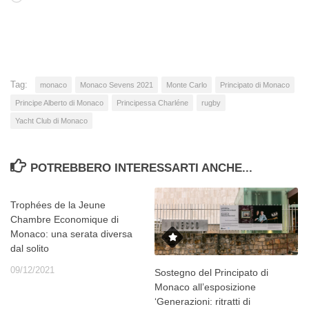
in
corso…
Tag:
monaco
Monaco Sevens 2021
Monte Carlo
Principato di Monaco
Principe Alberto di Monaco
Principessa Charléne
rugby
Yacht Club di Monaco
POTREBBERO INTERESSARTI ANCHE...
Trophées de la Jeune
Chambre Economique di
Monaco: una serata diversa
dal solito
09/12/2021
Sostegno del Principato di
Monaco all’esposizione
‘Generazioni: ritratti di