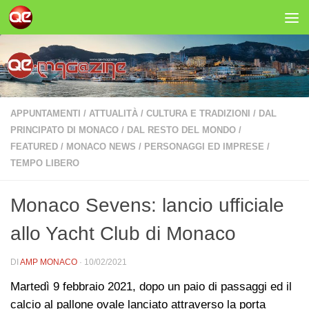
Salta al contenuto
APPUNTAMENTI
/
ATTUALITÀ
/
CULTURA E TRADIZIONI
/
DAL
PRINCIPATO DI MONACO
/
DAL RESTO DEL MONDO
/
FEATURED
/
MONACO NEWS
/
PERSONAGGI ED IMPRESE
/
TEMPO LIBERO
Monaco Sevens: lancio ufficiale
allo Yacht Club di Monaco
DI
AMP MONACO
·
10/02/2021
Martedì 9 febbraio 2021, dopo un paio di passaggi ed il
calcio al pallone ovale lanciato attraverso la porta