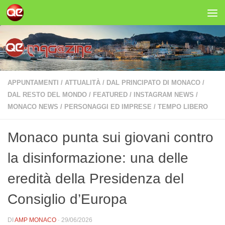
Salta al contenuto
APPUNTAMENTI
/
ATTUALITÀ
/
DAL PRINCIPATO DI MONACO
/
DAL RESTO DEL MONDO
/
FEATURED
/
INSTAGRAM NEWS
/
MONACO NEWS
/
PERSONAGGI ED IMPRESE
/
TEMPO LIBERO
Monaco punta sui giovani contro
la disinformazione: una delle
eredità della Presidenza del
Consiglio d’Europa
DI
AMP MONACO
·
29/06/2026