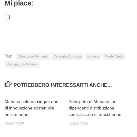
Mi piace:
Caricamento
in
corso…
Tag:
Christophe Mirmand
Consiglio d'Europa
monaco
Monte Carlo
Principato di Monaco
POTREBBERO INTERESSARTI ANCHE...
Monaco celebra cinque anni
Principato di Monaco: ai
di innovazione sostenibile
dipendenti distribuzione
nelle marine
centralizzate di mascherine
22/08/2025
24/04/2020